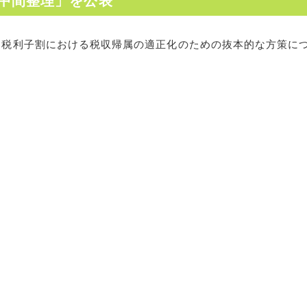
中間整理」を公表
民税利子割における税収帰属の適正化のための抜本的な方策に