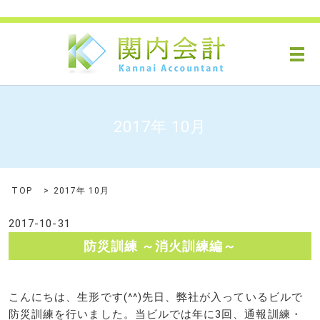
メ
2017年 10月
TOP
2017年 10月
2017-10-31
防災訓練 ～消火訓練編～
こんにちは、生形です(^^)先日、弊社が入っているビルで
防災訓練を行いました。当ビルでは年に3回、通報訓練・