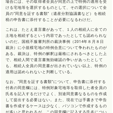
場合には、その取得者全員が同意の上で特例の適用を受
ける宅地等を選択するものとして、その選択について全
員の“同意を証する書類”（遺産分割協議書など）を相続
税の申告書に添付することが必要になるわけだ。
これは、たとえ遺言書があって、１人の相続人に全ての
土地を相続ずるという内容であったとしても認められな
いのだ。国税不服審判所の裁決事例（2014年８月８日
裁決）に小規模宅地の特例合意について争われたものが
ある。裁決は、特例の解釈は厳格にされるべきとした上
で、相続人間で遺言書無効確認の争いがあったとして
も、相続人全員の同意書が出されていない以上、特例の
適用は認められないと判断している。
なお、“同意を証する書類”について、申告書に添付する
付表の同意欄には、特例対象宅地等を取得した者全員の
氏名を記入するだけでよく、別途同意書なるものを作成
して提出する必要はない。また、現在では手書きで申告
書を作成するケースは少なく、パソコンで作成するもの
が多いと思われるが、この同意欄に記入する氏名につい