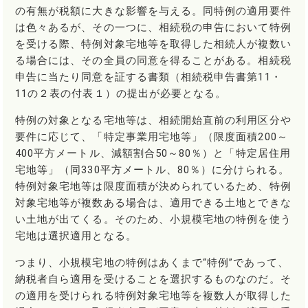
の有無が税額に大きな影響を与える。同特例の適用要件
は色々あるが、その一つに、相続税の申告において特例
を受ける際、特例対象宅地等を取得した相続人が複数い
る場合には、その全員の同意を得ることがある。相続税
申告に当たり同意を証する書類（相続税申告書第11・
11の２表の付表１）の提出が必要となる。
特例の対象となる宅地等は、相続開始直前の利用区分や
要件に応じて、「特定事業用宅地等」（限度面積200～
400平方メートル、減額割合50～80％）と「特定居住用
宅地等」（同330平方メートル、80％）に分けられる。
特例対象宅地等は限度面積が決められているため、特例
対象宅地等が複数ある場合は、適用できる土地とできな
い土地が出てくる。そのため、小規模宅地の特例を使う
宅地は選択適用となる。
つまり、小規模宅地の特例はあくまで“特例”であって、
納税者自ら適用を受けることを選択するものなのだ。そ
の適用を受けられる特例対象宅地等を複数人が取得した