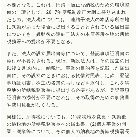
不要となる。これは、円滑・適正な納税のための環境整
備の一環として、2017年度税制改正大綱に盛り込まれ
たもの。法人税については、連結子法人の本店等所在地
に異動があった場合に提出することとされている届出書
についても、異動後の連結子法人の本店等所在地の所轄
税務署への提出が不要となる。
また、法人の設立届出書等について、登記事項証明書の
添付が不要とされる。現行、新設法人は、その設立の日
以後２月以内に、納税地、事業の目的等を記載した届出
書に、その設立のときにおける貸借対照表、定款、登記
事項証明書、株主の名簿の写しなどを添付し、これを納
税地の所轄税務署長に提出する必要があるが、登記事項
証明書の添付が不要になれば、その取得のための事務量
や費用負担がなくなる。
同様に、所得税についても、(1)納税地を変更・異動後
の納税地の所轄税務署長への届出書、(2)個人事業の開
業・廃業等について、その個人の納税地の所轄税務署長