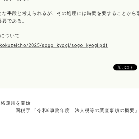
効な手段と考えられるが、その処理には時間を要することから
必要である。
」について
e/kokuzeicho/2025/sogo_kyogi/sogo_kyogi.pdf
本格運用を開始
国税庁 「令和6事務年度 法人税等の調査事績の概要