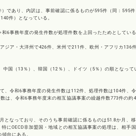
5件）であり、内訳は、事前確認に係るものが595件（同：595
140件）となっている。
令和6事務年度の発生件数が処理件数を上回ったためとしてい
ジア・大洋州で426件、米州で211件、欧州・アフリカ136
。
、中国（13％）、韓国（12％）、ドイツ（5％）の順となって
て、令和6事務年度の発生件数は112件、処理件数は104件、令
数は、令和6事務年度末の相互協議事案の繰越件数773件の約4
か月となっており、そのうち事前確認に係るものは51.8か月、
、特にOECD非加盟国・地域との相互協議事案の処理は、相手
の傾向にある。