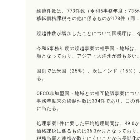
繰越件数は、773件数（令和5事務年度：73
移転価格課税その他に係るものが178件（同：
繰越件数が増加したことについて国税庁は、
令和6事務年度の繰越事案の相手国・地域は、ア
順となっており、アジア・大洋州が最も多い
国別では米国（25％）、次にインド（15％）
る。
OECD非加盟国・地域との相互協議事案につい
事務年度末の繰越件数は334件であり、この件
に当たる。
処理事案1件に要した平均処理期間は、49.0
価格課税に係るものは36.3か月となっており
税務当局と連携が取りにくいことから長期化