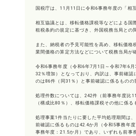
国税庁は、11月11日に令和6事務年度の「
相互協議とは、移転価格課税等などによる国
租税条約の規定に基づき、外国税務当局との
また、納税者の予見可能性を高め、移転価格
業間価格の算定方法などについて税務当局が
令和6事務年度（令和6年7月1日～令和7年6
32％増加）となっており、内訳は、事前確認
のは86件（同31％）と事前確認に係るもの
処理件数については、242件（前事務年度比1
（構成比80％）、移転価格課税その他に係るも
処理事案1件当たりに要した平均処理期間は、3
前確認に係るものは42.4か月（令和5事務年度
事務年度：21.5か月）であり、いずれも前