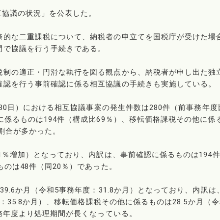
相互協議の状況」を公表した。
際的な二重課税について、納税者の申立てを国税庁が受けた場
間で協議を行う手続きである。
税制の適正・円滑な執行を図る観点から、納税者が申し出た独
確認を行う事前確認に係る相互協議の手続きも実施している。
月30日）における相互協議事案の発生件数は280件（前事務年度
に係るものは194件（構成比69％）、移転価格課税その他に係
の割合が多かった。
1％増加）となっており、内訳は、事前確認に係るものは194
のは48件（同20％）であった。
9.6か月（令和5事務年度：31.8か月）となっており、内訳は
：35.8か月）、移転価格課税その他に係るものは28.5か月（令
事務年度より処理期間が長くなっている。