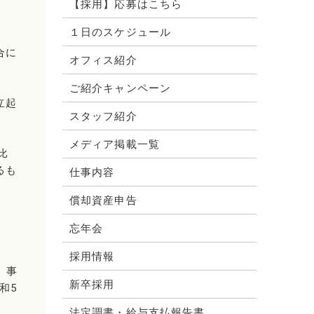
【採用】応募はこちら
１日のスケジュール
合に
オフィス紹介
ご紹介キャンペーン
立起
スタッフ紹介
メディア掲載一覧
比
るも
仕事内容
償却資産申告
件
忘年会
採用情報
、事
新卒採用
和5
法定調書・給与支払報告書