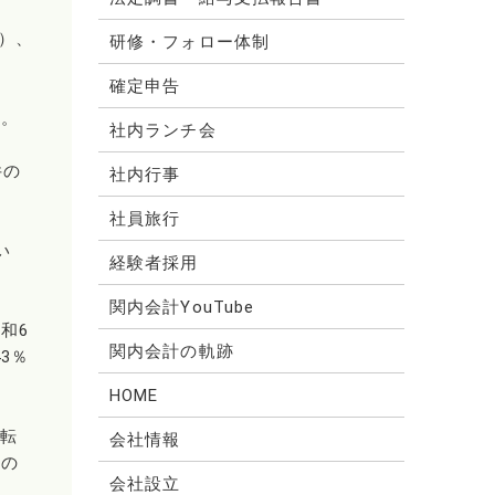
件）、
研修・フォロー体制
確定申告
る。
社内ランチ会
件の
社内行事
社員旅行
い
経験者採用
関内会計YouTube
和6
関内会計の軌跡
3％
HOME
移転
会社情報
国の
会社設立