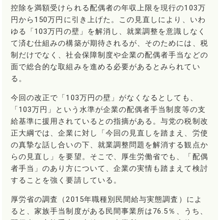
控除を満額受けられる配偶者の年収上限を現行の103万
円から150万円に引き上げた。この見直しにより、いわ
ゆる「103万円の壁」を解消し、就業調整を意識しなく
て済む仕組みの構築が期待されるが、そのためには、税
制だけでなく、社会保障制度や企業の配偶者手当などの
面で総合的な取組みを進める必要があるとみられてい
る。
今回の改正で「103万円の壁」がなくなるとしても、
「103万円」という水準が企業の配偶者手当制度等の支
給基準に援用されているとの指摘がある。与党の税制改
正大綱では、企業に対し「今回の見直しを踏まえ、労使
の真摯な話し合いの下、就業調整問題を解消する観点か
らの見直し」を要望。そこで、厚生労働省でも、「配偶
者手当」のあり方について、企業の実情も踏まえて検討
することを強く要請している。
厚労省の調査（2015年職種別民間給与実態調査）によ
ると、家族手当制度がある民間事業所は76.5％、うち、