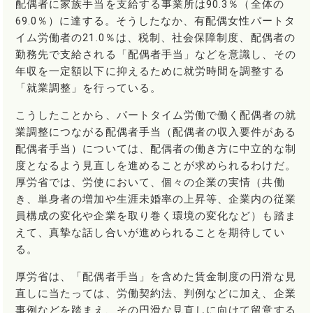
配偶者に家族手当を支給する事業所は90.3％（全体の
69.0％）に達する。そうしたなか、有配偶女性パートタ
イム労働者の21.0％は、税制、社会保障制度、配偶者の
勤務先で支給される「配偶者手当」などを意識し、その
年収を一定額以下に抑えるために就労時間を調整する
「就業調整」を行っている。
こうしたことから、パートタイム労働で働く配偶者の就
業調整につながる配偶者手当（配偶者の収入要件がある
配偶者手当）については、配偶者の働き方に中立的な制
度となるよう見直しを進めることが求められるわけだ。
厚労省では、労使において、個々の企業の実情（共働
き、単身者の増加や生涯未婚率の上昇等、企業内の従業
員構成の変化や企業を取り巻く環境の変化など）も踏ま
えて、真摯な話し合いが進められることを期待してい
る。
厚労省は、「配偶者手当」を含めた賃金制度の円滑な見
直しに当たっては、労働契約法、判例などに加え、企業
事例などを踏まえ、その円滑な見直しに向けて留意する