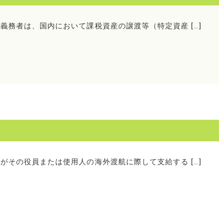
税義務者は、国内において課税資産の譲渡等（特定資産 […]
人がその役員または使用人の海外渡航に際して支給する […]