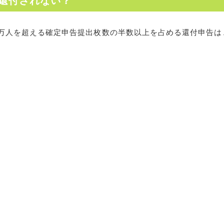
還付されない？
00万人を超える確定申告提出枚数の半数以上を占める還付申告は