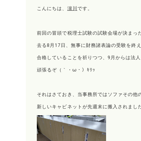
こんにちは、
濵川
です。
前回の冒頭で税理士試験の試験会場が決まっ
去る8月17日、無事に財務諸表論の受験を終
合格していることを祈りつつ、9月からは法
頑張るぞ（｀・ω・）ｷﾘｯ
それはさておき、当事務所ではソファその他
新しいキャビネットが先週末に搬入されまし