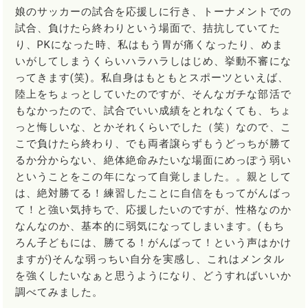
娘のサッカーの試合を応援しに行き、トーナメントでの
試合、負けたら終わりという場面で、拮抗していてた
り、PKになった時、私はもう胃が痛くなったり、めま
いがしてしまうくらいハラハラしはじめ、挙動不審にな
ってきます(笑)。私自身はもともとスポーツといえば、
陸上をちょっとしていたのですが、そんなガチな部活で
もなかったので、試合でいい成績をとれなくても、ちょ
っと悔しいな、とかそれくらいでした（笑）なので、こ
こで負けたら終わり、でも両者譲らずもうどっちが勝て
るか分からない、絶体絶命みたいな場面にめっぽう弱い
ということをこの年になって自覚しました。。親として
は、絶対勝てる！練習したことに自信をもってがんばっ
て！と強い気持ちで、応援したいのですが、性格なのか
なんなのか、基本的に弱気になってしまいます。(もち
ろん子どもには、勝てる！がんばって！という声はかけ
ますが)そんな弱っちい自分を実感し、これはメンタル
を強くしたいなぁと思うようになり、どうすればいいか
調べてみました。