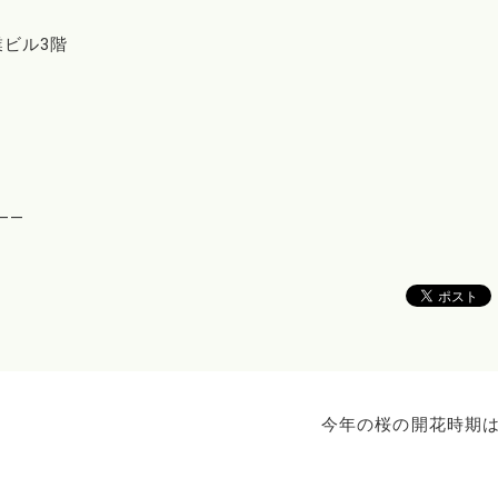
業ビル3階
――
今年の桜の開花時期