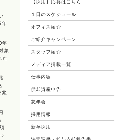
【採用】応募はこちら
比
１日のスケジュール
い
9年
オフィス紹介
ご紹介キャンペーン
0年
対象
スタッフ紹介
れた
メディア掲載一覧
仕事内容
兆
兆
償却資産申告
6兆
忘年会
円
採用情報
」
新卒採用
額
っ
法定調書・給与支払報告書