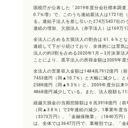
国税庁が公表した「2019年度分会社標本調査
0.7％増）で、このうち連結親法人は1721社（
る。連結子法人を差し引いた274万5437社の
連続の増加、欠損法人（赤字法人）は169万1
全法人に占める欠損法人の割合は 61. 6％と
連続して下がり続けており、全体的には景気は
法人の約3割を占める2020年1月～3月決
ことにより、黒字法人の所得金額は2009年
全法人の営業収入金額は1484兆7912億円（
7453億円（同▲10.7％）と大幅に減少し
2588億円（同▲9.3％）と、2009年度分
4868億円減少している。また、法人税額も11
繰越欠損金の当期控除額は６兆3918億円（前年
（同▲3.8％）で2年連続の減少。1事業年度
（3373万円）、「金融保険業」（1840万
は、全体では3647万円で、業種別では、「金