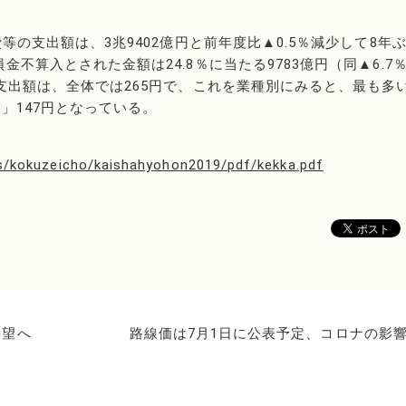
等の支出額は、3兆9402億円と前年度比▲0.5％減少して8年
不算入とされた金額は24.8％に当たる9783億円（同▲6.7
支出額は、全体では265円で、これを業種別にみると、最も多
」147円となっている。
ics/kokuzeicho/kaishahyohon2019/pdf/kekka.pdf
要望へ
路線価は7月1日に公表予定、コロナの影