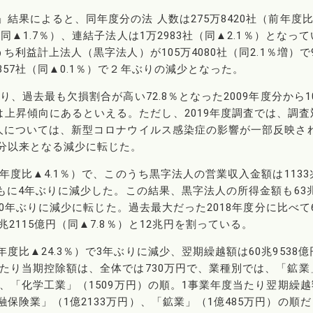
」結果によると、同年度分の法 人数は275万8420社（前年度
同▲1.7％）、連結子法人は1万2983社（同▲2.1％）となって
うち利益計上法人（黒字法人）が105万4080社（同2.1％増）で
357社（同▲0.1％）で２年ぶりの減少となった。
なり、過去最も欠損割合が高い72.8％となった2009年度分から1
上昇傾向にあるといえる。ただし、2019年度調査では、調査
算法人については、新型コロナウイルス感染症の影響が一部反映さ
度分以来となる減少に転じた。
前年度比▲4.1％）で、このうち黒字法人の営業収入金額は1133
、ともに4年ぶりに減少した。この結果、黒字法人の所得金額も63
以来10年ぶりに減少に転じた。過去最大だった2018年度分に比べて
兆2115億円（同▲7.8％）と12兆円を割っている。
度比▲24.3％）で3年ぶりに減少、翌期繰越額は60兆9538億
当たり当期控除額は、全体では730万円で、業種別では、「鉱業
円）、「化学工業」（1509万円）の順。1事業年度当たり翌期繰越
融保険業」（1億2133万円）、「鉱業」（1億485万円）の順だ