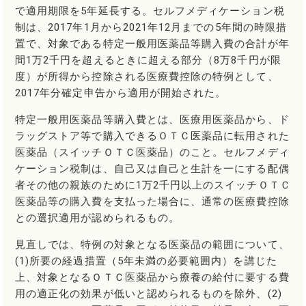
で適用期限を5年延長する。セルフメディケーション税
制は、2017年1月から2021年12月までの5年間の時限措
置で、対象である特定一般用医薬品等購入費の合計が年
間1万2千円を超えるときに超える部分（8万8千円が限
度）が所得から控除される医療費控除の特例として、
2017年分確定申告から適用が開始された。
特定一般用医薬品等購入費とは、医療用医薬品から、ド
ラッグストア等で購入できるＯＴＣ医薬品に転用された
医薬品（スイッチＯＴＣ医薬品）のこと。セルフメディ
ケーション税制は、自己又は自己と生計を一にする配偶
者その他の親族のために1万2千円以上のスイッチＯＴＣ
医薬品等の購入費を支払った場合に、通常の医療費控除
との選択適用が認められるもの。
見直しでは、特例の対象となる医薬品の範囲について、
(1)所要の経過措置（5年未満の必要範囲内）を講じた
上、対象となるＯＴＣ医薬品から療養の給付に要する費
用の適正化の効果が低いと認められるものを除外、(2)