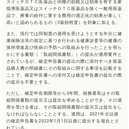
スイッチＯＴＣ医薬品と同種の効能又は効果を有する要
指導医薬品又はスイッチＯＴＣ医薬品を除く一般用医薬
品で、療養の給付に要する費用の適正化の効果が著しく
高いと認められるもの（3薬効程度）を対象に加える。
また、現行では同制度の適用を受けようとする年分に健
康保険法等の規定に基づき行われる健康診査等の健康の
保持増進及び疾病の予防への取組みを行ったことを明ら
かにする書類（「取組関係書類」）の提出が適用要件と
されているが、確定申告書の提出の際に添付すべき医薬
品購入費の明細書にその取組みに関する事項を記載する
ことで、確定申告書への添付又は確定申告書の提出の際
の提示を不要とする。
ただし、確定申告期限等から5年間、税務署長はその取
組関係書類の提示又は提出を求めることができ、その適
用を受ける者は、その取組関係書類の提示又は提出をし
なければならないこととする。適用は、2021年分以後
の確定申告書を2022年1月1日以後に提出する場合とさ
れている。