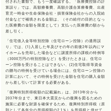
付された書類で、もう一度確認する。「医療費控除の計
算誤り」では、高額療養費、高額介護合算療養費、出産
育児一時金や生命保険会社・損害保険会社からの入院給
付金などで補填される金額は、（その給付の目的となっ
た医療費の金額を限度として）支払った医療費の額から
差し引く。
「住宅借入金等特別控除（住宅ローン控除）の適用誤
り」では、(1)入居した年及びその年の前後2年以内にマ
イホームを売却した場合などに譲渡所得の課税の特例等
（3000万円の特別控除など）を受けたときは、住宅ロ
ーン控除を受けることはできない、(2)住宅取得等資金
の贈与の特例を受けている場合には、住宅ローン控除の
計算において、その特例を受けた金額を住宅の購入金額
から差し引いて計算する必要がある。
「復興特別所得税額の記載漏れ」は、2013年分から
2037年分まで、東日本大震災からの復興を図るための
施策に必要な財源を確保するため、復興特別所得税（原
則として各年分の所得税額の2.1％）を所得税と併せて