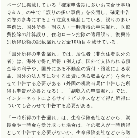
ページに掲載している「確定申告期に多いお問合せ事項
Ｑ＆Ａ」の中で「誤りの多い事例」を公開し、確定申告
の際の参考にするよう注意を喚起している。誤りの多い
事例は、国外所得・副収入・一時所得の申告漏れ、医療
費控除の計算誤り、住宅ローン控除の適用誤り、復興特
別所得税額の記載漏れなど全10項目を載せている。
「国外所得の申告漏れ」では、居住者（非永住者以外の
者）は、海外で得た所得（例えば、国外で支払われる預
金等の利子や、国外にある不動産の貸付・譲渡による収
益、国外の法人等に対する出資に係る収益など）を合わ
せて申告する必要がある（外国の税務当局に申告した所
得も申告が必要となる）。「副収入の申告漏れ」では、
インターネットによるサイドビジネスなどで得た所得に
ついても合わせて申告する必要がある。
「一時所得の申告漏れ」は、生命保険会社などから、満
期金や一時金を受け取った場合は、その収入が一時所得
として申告する必要がないか、生命保険会社などから送