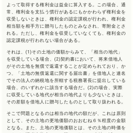
よって取得する権利金は益金に算入する。この場合、通
常、権利金を支払う慣行があるにもかかわらず権利金を
収受しないときは、権利金の認定課税が行われ、権利金
相当額を相手方に贈与したものとみなされ、寄附金とさ
れる。ただし、権利金を収受していなくても、権利金の
認定課税が行われない場合がある。
それは、(1)その土地の価額からみて、「相当の地代」
を収受している場合、(2)契約書において、将来借地人
がその土地を無償で返還することが定められており、か
つ、「土地の無償返還に関する届出書」を借地人と連名
でその法人の納税地を所轄する税務署長に提出している
場合、のいずれかに該当する場合だ。(2)の場合、実際
に収受している地代が相当の地代よりも少ないときは、
その差額を借地人に贈与したものとして取り扱われる。
そこで問題となるのは相当の地代の額だが、これは原則
として、その土地の更地価額のおおむね６％程度の金額
となる。また、土地の更地価額とは、その土地の時価を