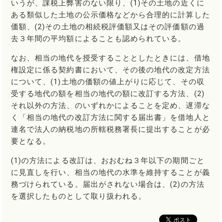
いうが、課税上弊害のない限り、(1)その土地の近くに
ある類似した土地の公示価格などから合理的に計算した
価額、(2)その土地の相続税評価額又はその評価額の過
去３年間の平均額によることも認められている。
なお、相当の地代を授受することとしたときには、借地
権設定に係る契約書において、その後の地代の改定方法
について、(1)土地の価額の値上がりに応じて、その収
受する地代の額を相当の地代の額に改訂する方法、(2)
それ以外の方法、のいずれかによることを定め、遅滞な
く「相当の地代の改訂方法に関する届出書」を借地人と
連名で法人の納税地の所轄税務署長に提出することが必
要となる。
(1)の方法による改訂は、おおむね３年以下の期間ごと
に見直しを行い、相当の地代の水準を維持することが義
務づけられている。届出がされない場合は、(2)の方法
を選択したものとして取り扱われる。