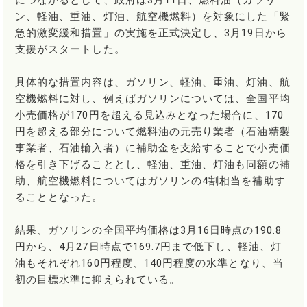
につながるとして、政府は3月11日、燃料油（ガソリ
ン、軽油、重油、灯油、航空機燃料）を対象にした「緊
急的激変緩和措置」の実施を正式決定し、3月19日から
支援がスタートした。
具体的な措置内容は、ガソリン、軽油、重油、灯油、航
空機燃料に対し、例えばガソリンについては、全国平均
小売価格が170円を超える見込みとなった場合に、170
円を超える部分について燃料油の元売り業者（石油精製
事業者、石油輸入者）に補助金を支給することで小売価
格を引き下げることとし、軽油、重油、灯油も同額の補
助、航空機燃料についてはガソリンの4割相当を補助す
ることとなった。
結果、ガソリンの全国平均価格は3月16日時点の190.8
円から、4月27日時点で169.7円まで低下し、軽油、灯
油もそれぞれ160円程度、140円程度の水準となり、当
初の目標水準に抑えられている。