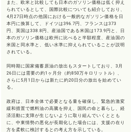
また、欧米と比較しても日本のガソリン価格は低く抑え
られているとして、国際比較についても紹介しており、
4月27日時点の他国における一般的なガソリン価格を日
本円に換算して、ドイツは396.7円、フランスは373
円、英国は338.8円、産油国である米国は173.9円と、日
本のガソリン価格は欧州に比べると半額程度、産油国の
米国と同水準と、低い水準に抑えられていることが説明
されている。
同時期に国家備蓄原油の放出もスタートしており、3月
26日には需要の約1ヶ月分（約850万キロリットル）、
さらに5月1日からは新たに約20日分の放出を始めてい
る。
政府は、日本全体で必要となる量を確保し、緊急的激変
緩和措置で燃料油の高騰を抑え、国民の命と暮らし、経
済活動に支障が生じないように取り組んでいくととも
に、中東情勢の悪化が長期化した場合には、支援の在り
方を柔軟に検討するとの考え方を示している。