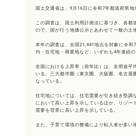
国土交通省は、9月16日に令和7年都道府県
この調査は、国土利用計画法に基づき、各都
ので、国が行う地価公示とあわせて一般の土
本年の調査は、全国21,441地点を対象に令
均・住宅地・商業地など、いずれも4年連続
全国における上昇率（前年比）は、全用途平均で
いる。三大都市圏（東京圏、大阪圏、名古屋圏）
なっている。
住宅地については、住宅需要が引き続き堅調
において高い上昇を示しているほか、リゾー
需要を背景に高い上昇を示している。
また、子育て環境の整備により転入者が多い