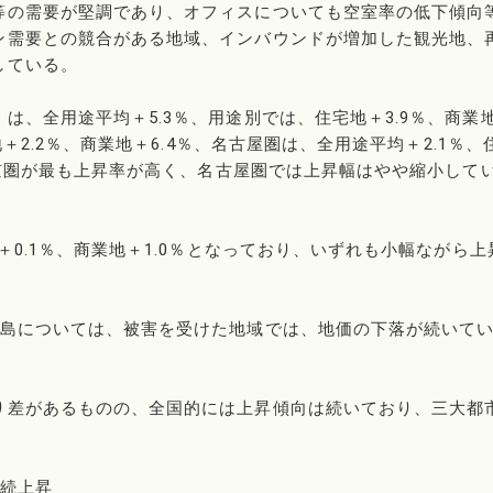
等の需要が堅調であり、オフィスについても空室率の低下傾向
ン需要との競合がある地域、インバウンドが増加した観光地、
している。
は、全用途平均＋5.3％、用途別では、住宅地＋3.9％、商業
地＋2.2％、商業地＋6.4％、名古屋圏は、全用途平均＋2.1％、
、東京圏が最も上昇率が高く、名古屋圏では上昇幅はやや縮小して
＋0.1％、商業地＋1.0％となっており、いずれも小幅ながら上
半島については、被害を受けた地域では、地価の下落が続いて
り差があるものの、全国的には上昇傾向は続いており、三大都
連続上昇