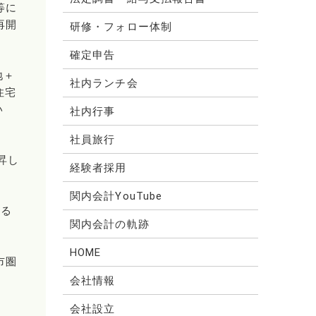
等に
再開
研修・フォロー体制
確定申告
地＋
社内ランチ会
住宅
い
社内行事
社員旅行
昇し
経験者採用
関内会計YouTube
いる
関内会計の軌跡
HOME
市圏
会社情報
会社設立