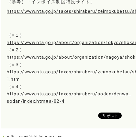
（参考）「インボイス制度特設サイト」
https://www.nta.go.jp/taxes/shiraberu/zeimokubetsu/sh
（※１）
https://www.nta.go.jp/about/organization/tokyo/shokai
（※２）
https://www.nta.go.jp/about/organization/nagoya/shoka
（※３）
https://www.nta.go.jp/taxes/shiraberu/zeimokubetsu/sh
1.htm
（※４）
https://www.nta.go.jp/taxes/shiraberu/sodan/denwa-
sodan/index.htm#a-02-4