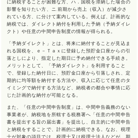
に納税することが困難な方、ハ．国税を滞納した場合の
影響を知りたい方、ニ.前期から売上（収入）が減少さ
れている方、に分けて案内している。例えば、計画的な
納税では、ダイレクト納付を利用した予納（予納ダイレ
クト）や任意の中間申告制度の情報が得られる。
「予納ダイレクト」とは、将来に納付することが見込ま
れる国税を、ｅ－Ｔａｘに登録した預貯金口座からの引
落としにより、指定した期日に予め納付できる手続き。
メリットとして、「予納ダイレクト」を利用すること
で、登録した納付日に、預貯金口座から引落しされ、定
期的に均等額を納付する方法や、収入に応じて任意のタ
イミングで納付する方法など、納税者の都合や事情に応
じた計画的な納付が可能となる。
また、「任意の中間申告制度」は、中間申告義務のない
事業者が、納税地を所轄する税務署へ「任意の中間申告
書を提出する旨の届出書」を提出し、自主的に中間申告
と納税をすることで、計画的に納税できる。なお、税理
士が対象の項目では、税理士又は税理士法人などが、期