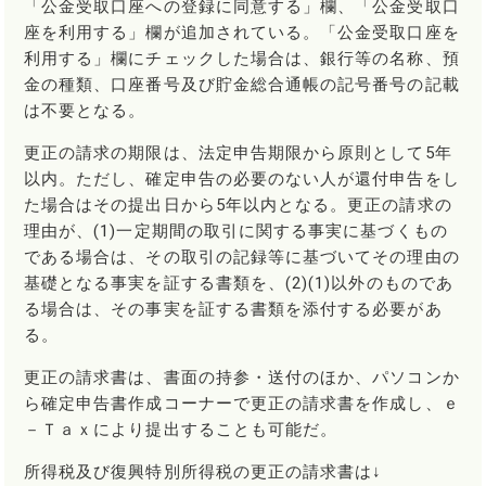
「公金受取口座への登録に同意する」欄、「公金受取口
座を利用する」欄が追加されている。「公金受取口座を
利用する」欄にチェックした場合は、銀行等の名称、預
金の種類、口座番号及び貯金総合通帳の記号番号の記載
は不要となる。
更正の請求の期限は、法定申告期限から原則として5年
以内。ただし、確定申告の必要のない人が還付申告をし
た場合はその提出日から5年以内となる。更正の請求の
理由が、(1)一定期間の取引に関する事実に基づくもの
である場合は、その取引の記録等に基づいてその理由の
基礎となる事実を証する書類を、(2)(1)以外のものであ
る場合は、その事実を証する書類を添付する必要があ
る。
更正の請求書は、書面の持参・送付のほか、パソコンか
ら確定申告書作成コーナーで更正の請求書を作成し、ｅ
－Ｔａｘにより提出することも可能だ。
所得税及び復興特別所得税の更正の請求書は↓