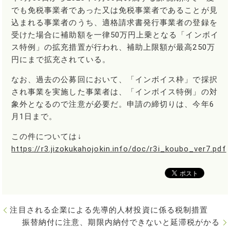
でも免税事業者であった又は免税事業者であることが見
込まれる事業者のうち、適格請求書発行事業者の登録を
受けた場合に補助額を一律50万円上乗となる「インボイ
ス特例」の拡充措置が行われ、補助上限額が最高250万
円にまで拡充されている。
なお、過去の公募回において、「インボイス枠」で採択
され事業を実施した事業者は、「インボイス特例」の対
象外となるので注意が必要だ。申請の締切りは、今年6
月1日まで。
この件については↓
https://r3.jizokukahojokin.info/doc/r3i_koubo_ver7.pdf
注目される企業による先導的人材投資に係る税制措置
振替納付に注意、期限内納付できないと延滞税がかる