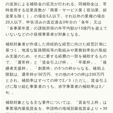
の追加による補助金の拡充が行われる。同補助金は、常
時使用する従業員数が「商業・サービス業 ( 宿泊業、娯
楽業を除く ) 」の場合5人以下、それ以外の業種の場合
20人以下、申告済みの直近過去3年分の「各年」又は
「各事業年度」の課税所得の年平均額が15億円を超えて
いないなどの小規模事業者が対象となる。
補助対象者が作成した持続的な経営に向けた経営計画に
基づく、地道な販路開拓等の取組みや業務効率化の取組
み支援のため、それに要する経費の一部を補助するもの
で、「通常枠」と「賃金引上げ枠」、「卒業枠」、「後
継者支援枠」、「創業枠」の5つの枠からなる。補助上
限額は、通常枠が50万円、その他の4つの枠は200万円
とされ、補助率はすべての枠で2／3（ただし、賃金引上
げに取り組む事業者のうち、赤字事業者の補助率は3／
4）。
補助対象となる主な要件については、「賃金引上枠」は
事業場内最低賃金を、申請時の地域別最低賃金より＋30