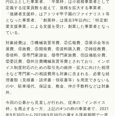
円以上とした事業者、「卒業枠」は小規模事業者として
定義する従業員数を超えて、規模を拡大する事業者、
「後継者支援枠」はアトツギ甲子園のファイナリスト等
となった事業者、「創業枠」は過去3年以内に「特定創
業支援事業」による支援を受け、創業した事業者となっ
ている。
対象経費は、①機械装置等費、②広報費、③展示会等出
展費、④旅費、⑤開発費、⑥資料購入費、⑦雑役務費、
⑧借料、⑨専門家謝金、⑩専門家旅費、⑪設備処分費、
⑫委託費、⑬外注費機械装置等費とされており、インボ
イス制度対応のための取引先の維持・拡大に向けた税理
士など専門家への相談費用も対象に含まれる。必要な経
理書類（見積書・請求書・領収書等）を用意できないも
のや、駐車場代、保証金、敷金、仲介手数料などは対象
外。
今回の公募から見直しが行われ、従来の「インボイス
枠」を廃止する一方、上記の4つの枠の事業者で、2021
年9月30日から2023年9月30日の属する課税期間で一度