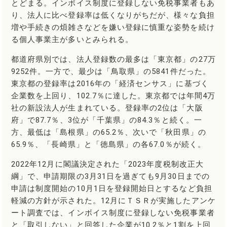
とどまる。インボイス制度に登録しない免税事業者もあ
り、法人に比べ登録率は低くなりがちだが、様々な負担
増や手続きの煩雑さなどを嫌い登録に慎重な姿勢を続け
る個人事業主が多いとみられる。
都道府県別では、法人登録数の最多は「東京都」の27万
9252件。一方で、最少は「鳥取県」の5841件だった。
東京都の登録率は2016年の「経済センサス」に基づく
企業数を上回り、102.7％に達した。東京都では年間4万
社の新設法人が生まれている。登録率の2位は「大阪
府」で87.7％、3位が「千葉県」の84.3％と続く。一
方、最低は「島根県」の65.2％、次いで「秋田県」の
65.9％、「長崎県」と「徳島県」の各67.0％が続く。
2022年12月に閣議決定された「2023年度税制改正大
綱」で、申請期限の3月31日を過ぎても9月30日までの
申請は制度開始の10月1日を登録開始日とするなど負担
軽減の方針が示された。12月にＴＳＲが実施したアンケ
ート調査では、インボイス制度に登録しない免税事業者
と「取引しない」と回答した企業が10.2％と1割を上回