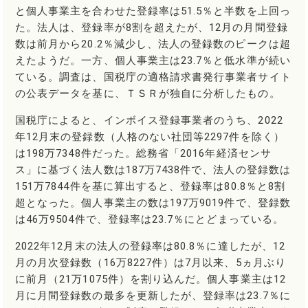
と個人事業主を合わせた登録率は51.5％と半数を上回っ
た。法人は、登録率が8割を超えたが、12月の月間登録
数は前月から20.2％減少し、法人の登録数のピークは超
えたようだ。一方、個人事業主は23.7％と低水準が続い
ている。調査は、国税庁の適格請求書発行事業者サイト
の公表データを基に、ＴＳＲが独自に分析したもの。
国税庁によると、インボイス登録事業者のうち、2022
年12月末の登録数（人格のない社団等2297件を除く）
は198万7348件だった。総務省「2016年経済センサ
ス」に基づく法人数は187万7438件で、法人の登録数は
151万7844件を基に算出すると、登録率は80.8％と8割
超となった。個人事業主の数は197万9019件で、登録数
は46万9504件で、登録率は23.7％にとどまっている。
2022年12月末の法人の登録率は80.8％に達したが、12
月の月次登録数（16万8227件）は7月以来、5ヵ月ぶり
に前月（21万1075件）を割り込んだ。個人事業主は12
月に月間登録数の最多を更新したが、登録率は23.7％に