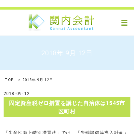
メ
2018年 9月 12日
TOP
2018年 9月 12日
2018-09-12
固定資産税ゼロ措置を講じた自治体は1545市
区町村
「生産性向上特別措置法」では、「先端設備等導入計画」