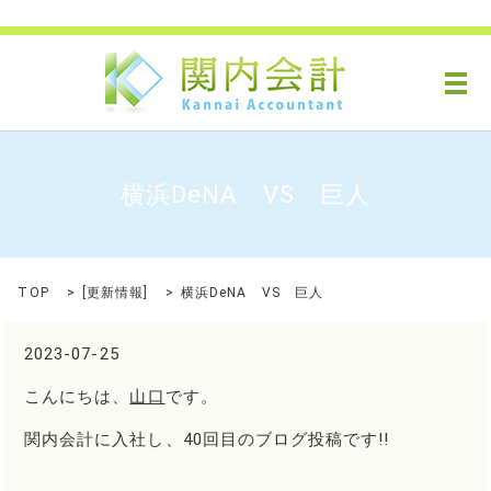
メ
横浜DeNA VS 巨人
TOP
[
更新情報
]
横浜DeNA VS 巨人
2023-07-25
こんにちは、
山口
です。
関内会計に入社し、40回目のブログ投稿です!!