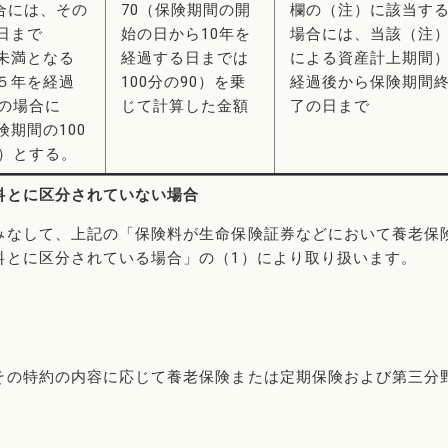
場合には、その
70（保険期間の開
欄の（注）に該当す
日まで
始の日から10年を
場合には、当該（注
未満となる
経過する日までは
による資産計上期間
５年を経過
100分の90）を乗
経過後から保険期間
の場合に
じて計算した金額
了の日まで
期間の100
）とする。
料とに区分されていない場合
みなして、上記の「保険料が生命保険証券などにおいて養老保
料とに区分されている場合」の（1）により取り扱います。
その特約の内容に応じて養老保険または定期保険および第三分