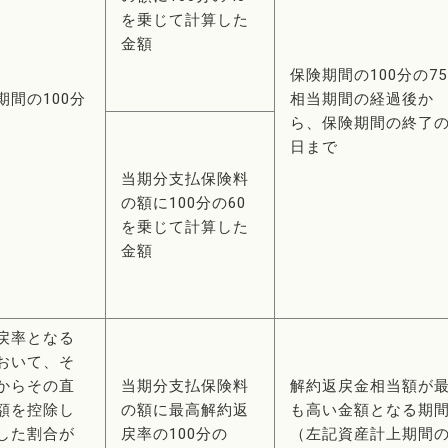
を乗じて計算した
金額
保険期間の100分の75
間の100分
相当期間の経過後か
ら、保険期間の終了
日まで
当期分支払保険料
の額に100分の60
を乗じて計算した
金額
戻率となる
おいて、そ
からその直
当期分支払保険料
解約返戻金相当額が
額を控除し
の額に最高解約返
も高い金額となる期
した割合が
戻率の100分の
（左記資産計上期間