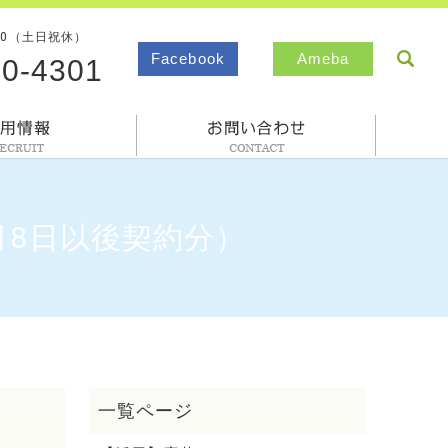
00（土日祝休）
sea
Facebook
Ameba
80-4301
採用情報
お問合わせ
月8日以後契約分）