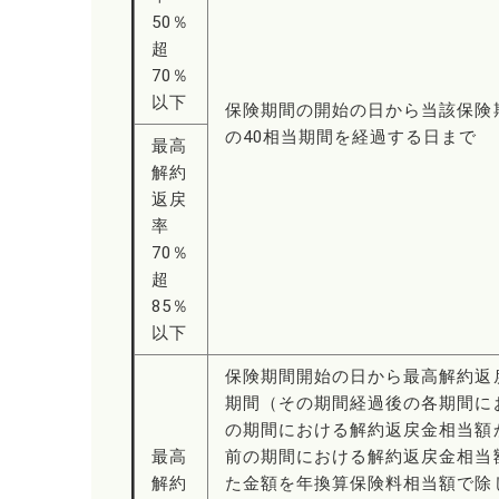
50％
超
70％
以下
保険期間の開始の日から当該保険期
の40相当期間を経過する日まで
最高
解約
返戻
率
70％
超
85％
以下
保険期間開始の日から最高解約返
期間（その期間経過後の各期間に
の期間における解約返戻金相当額
最高
前の期間における解約返戻金相当
解約
た金額を年換算保険料相当額で除