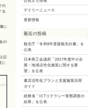
お役立ち情報
その
デイリーニュース
する
更新情報
欄に
金の
観光庁「令和8年度版観光白書」を
公表
上記
日本商工会議所「2027年度中小企
度に
業・地域活性化施策に関する要
望」を公表
書店活性化プランと支援施策活用
ガイド
総務省「ICTリテラシー実態調査の
結果」を公表