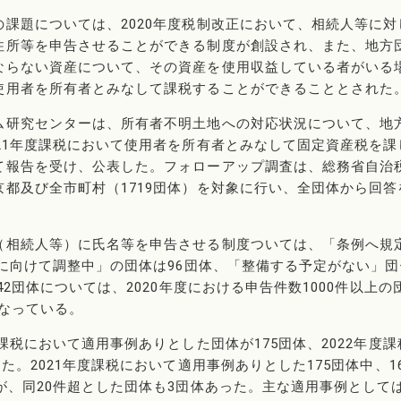
課題については、2020年度税制改正において、相続人等に対
住所等を申告させることができる制度が創設され、また、地方
ならない資産について、その資産を使用収益している者がいる
使用者を所有者とみなして課税することができることとされた
ム研究センターは、所有者不明土地への対応状況について、地
21年度課税において使用者を所有者とみなして固定資産税を課
て報告を受け、公表した。フォローアップ調査は、総務省自治
都及び全市町村（1719団体）を対象に行い、全団体から回答
（相続人等）に氏名等を申告させる制度ついては、「条例へ規
備に向けて調整中」の団体は96団体、「整備する予定がない」団
2団体については、2020年度における申告件数1000件以上の
となっている。
課税において適用事例ありとした団体が175団体、2022年度課
た。2021年度課税において適用事例ありとした175団体中、1
が、同20件超とした団体も3団体あった。主な適用事例として