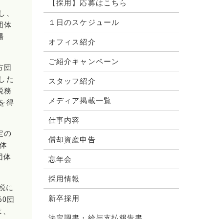
【採用】応募はこちら
し、
１日のスケジュール
団体
場
オフィス紹介
。
ご紹介キャンペーン
方団
した
スタッフ紹介
税務
メディア掲載一覧
を得
仕事内容
定の
償却資産申告
体
団体
忘年会
採用情報
税に
新卒採用
60団
は、
法定調書・給与支払報告書