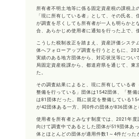
所有者不明土地等に係る固定資産税の課税上の
「現に所有している者」として、その氏名、
が調査を尽くしても所有者が一人も明らかと
合、あらかじめ使用者に通知を行った上で、
こうした税制改正を踏まえ、資産評価システ
体へフォローアップ調査を行うとともに、20
実績のある地方団体から、対応状況等につい
局固定資産税課から、都道府県を通じて、東京
た。
その調査結果によると、現に所有している者
整備を行っている」団体は1542団体、「整
は81団体だった。既に規定を整備している154
が42団体ある一方、同0件の団体が836団体
使用者を所有者とみなす制度では、2021年度
向けて調査中であるとした団体が519団体あっ
体とほとんどの団体が適用件数1～4件だった