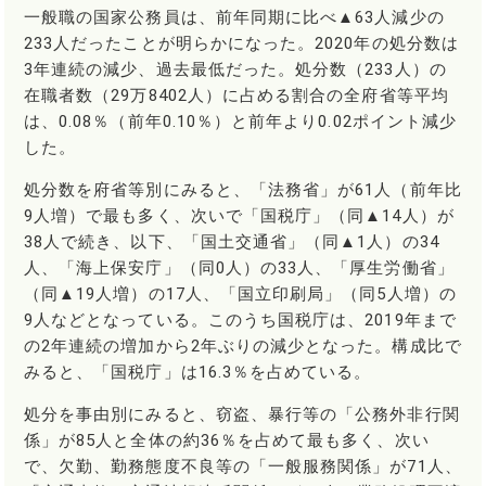
一般職の国家公務員は、前年同期に比べ▲63人減少の
233人だったことが明らかになった。2020年の処分数は
3年連続の減少、過去最低だった。処分数（233人）の
在職者数（29万8402人）に占める割合の全府省等平均
は、0.08％（前年0.10％）と前年より0.02ポイント減少
した。
処分数を府省等別にみると、「法務省」が61人（前年比
9人増）で最も多く、次いで「国税庁」（同▲14人）が
38人で続き、以下、「国土交通省」（同▲1人）の34
人、「海上保安庁」（同0人）の33人、「厚生労働省」
（同▲19人増）の17人、「国立印刷局」（同5人増）の
9人などとなっている。このうち国税庁は、2019年まで
の2年連続の増加から2年ぶりの減少となった。構成比で
みると、「国税庁」は16.3％を占めている。
処分を事由別にみると、窃盗、暴行等の「公務外非行関
係」が85人と全体の約36％を占めて最も多く、次い
で、欠勤、勤務態度不良等の「一般服務関係」が71人、