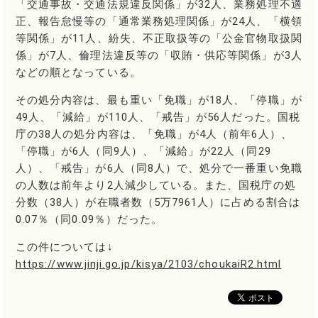
「交通事故・交通法規違反関係」が32人、業務処理不適
正、報告怠慢等の「通常業務処理関係」が24人、「横領
等関係」が11人、紛失、不正取扱等の「公金官物取扱関
係」が7人、倫理法違反等の「収賄・供応等関係」が3人
などの順となっている。
その処分内容は、最も重い「免職」が18人、「停職」が
49人、「減給」が110人、「戒告」が56人だった。国税
庁の38人の処分内容は、「免職」が4人（前年6人）、
「停職」が6人（同9人）、「減給」が22人（同29
人）、「戒告」が6人（同8人）で、処分で一番重い免職
の人数は前年より2人減少している。また、国税庁の処
分数（38人）が在職者数（5万7961人）に占める割合は
0.07％（同0.09％）だった。
この件については↓
https://www.jinji.go.jp/kisya/2103/choukaiR2.html