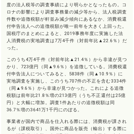
度の法人税等の調査事績により明らかとなったもの。コ
ロナの影響により調査事務量の減少等から、法人税調査
件数や追徴税額が軒並み減少傾向にあるなか、消費税還
付申告法人への追徴税額が唯一前年を大きく上回った。
国税庁のまとめによると、2019事務年度に実施した法
人消費税の実地調査は7万4千件（対前年比▲22.6％）だ
った。
このうち4万4千件（対前年比▲21.4％）から非違が見つ
かり、723億円（同▲9.6％）を追徴している。消費税還
付申告法人についてみると、5838件（同▲10.9％）に
実地調査を実施し、このうち707件の不正を含む3334件
（同▲9.6％）から非違が見つかった。これによる追徴
税額は前年比21.8％増の213億円（うち不正還付は25億
円）と大幅に増加。調査1件あたりの追徴税額は同
36.7％増の3641万1千円にのぼる。
事業者が国内で商品を仕入れる際には、消費税が課され
るが（課税取引）、国外に商品を販売（輸出）する際に