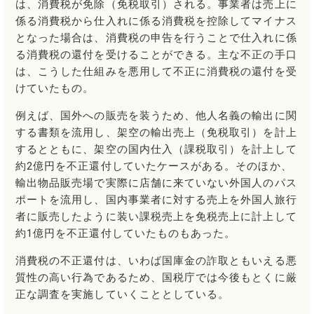
は、消費税が免除（免税取引）される。事業者は売上に
係る消費税から仕入れに係る消費税を控除してマイナス
となった場合は、消費税の申告を行うことで仕入れに係
る消費税の還付を受けることができる。主な不正の手口
は、こうした仕組みを悪用して不正に消費税の還付を受
けていたもの。
例えば、国外への販売を装うため、他人名義の輸出に関
する書類を流用し、架空の輸出売上（免税取引）を計上
するとともに、架空の国内仕入（課税取引）を計上して
約2億円を不正還付していたケースがある。そのほか、
輸出物品販売場で実際に店舗に来ていない外国人のパス
ポートを流用し、国内事業者に対する売上を外国人旅行
者に販売したように装い課税売上を免税売上に計上して
約1億円を不正還付していたものもあった。
消費税の不正還付は、いわば国庫金の詐取ともいえる悪
質性の高い行為であるため、国税庁では今後もとくに厳
正な調査を実施していくこととしている。