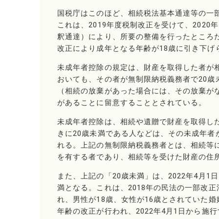
国税庁はこのほど、相続税法基本通達等の一
これは、2019年度税制改正を受けて、202
釈通達）により、所要の整備を行ったところ
改正により成年となる年齢が18歳に引き下げ
未成年者控除の規定は、財産を取得した者が
おいても、その者が無制限納税義務者で20
（相続の放棄があった場合には、その放棄が
があることに留意することとされている。
未成年者控除は、相続や遺贈で財産を取得し
きに20歳未満である人などは、その未成年者
れる。上記の無制限納税義務者とは、相続等
を有する者であり、相続等を受けた財産の住
また、上記の「20歳未満」は、2022年4月
満となる。これは、2018年の民法の一部改正
れ、男性が18歳、女性が16歳とされていた
年齢の改正が行われ、2022年4月1日から