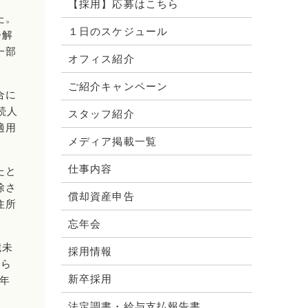
【採用】応募はこちら
た。
１日のスケジュール
令解
一部
オフィス紹介
ご紹介キャンペーン
合に
続人
スタッフ紹介
適用
メディア掲載一覧
仕事内容
たと
除さ
償却資産申告
住所
忘年会
歳未
採用情報
げら
新卒採用
年
法定調書・給与支払報告書