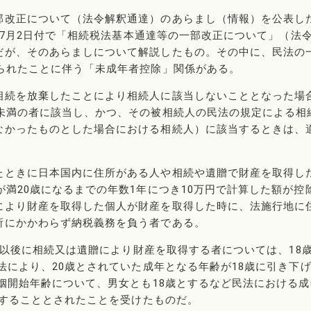
部改正について（法令解釈通達）のあらまし（情報）を公表し
0年7月2日付で「相続税法基本通達等の一部改正について」（法
だが、そのあらましについて解説したもの。その中に、民法の
られたことに伴う「未成年者控除」関係がある。
相続を放棄したことにより相続人に該当しないこととなった場
歳未満の者に該当し、かつ、その被相続人の民法の規定による相
なかったものとした場合における相続人）に該当するときは、
たときに日本国内に住所がある人や相続や遺贈で財産を取得し
が満20歳になるまでの年数1年につき10万円で計算した額が控
により財産を取得した個人が財産を取得した時に、法施行地に
所にかかわらず納税義務を負う者である。
1日以後に相続又は遺贈により財産を取得する者については、18
法により、20歳とされていた成年となる年齢が18歳に引き下
婚姻開始年齢について、男女とも18歳とするなど民法における成
施行することとされたことを受けたものだ。