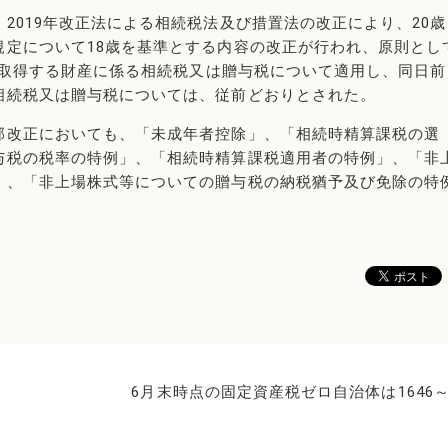
2019年改正法による相続税法及び措置法の改正により、20歳
規定について18歳を基準とする内容の改正が行われ、原則とし
より取得する財産に係る相続税又は贈与税について適用し、同日前
相続税又は贈与税については、従前どおりとされた。
部改正においても、「未成年者控除」、「相続時精算課税の選
与税の税率の特例」、「相続時精算課税適用者の特例」、「非
」、「非上場株式等についての贈与税の納税猶予及び免除の特
6月末時点の固定資産税ゼロ自治体は1646