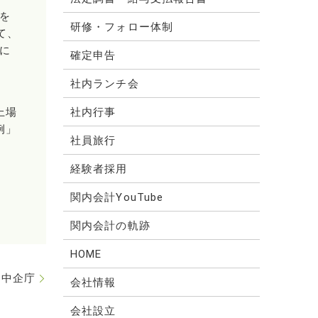
を
研修・フォロー体制
て、
に
確定申告
社内ランチ会
上場
社内行事
例」
社員旅行
経験者採用
関内会計YouTube
関内会計の軌跡
HOME
～中企庁
会社情報
会社設立