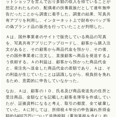
ットショップを営んでおり多額の収入を得ていることが
想定されたものの、配偶者の扶養親族だとして連年無申
告だったことから調査に着手した。調査の結果、写真共
有アプリを利用し、インターネット上で財布やバッグ等
の偽ブランド品の販売を行っていたことが判明した。
Ａは、国外事業者のサイトで販売している商品の写真
を、写真共有アプリにアップロードし、顧客から購入注
文があると、その顧客から商品代金を預かり、その後、
その国外事業者に注文し、直接顧客へ商品を発送するよ
う依頼する。Ａの利益は、顧客から預かった商品代金
と、発注先へ送金した商品代金の差額であり、Ａは、そ
の利益が生じていたことは認識しながら、税負担を免れ
るため、意図的に申告していなかった。
なお、Ａは、顧客のＩＤ、氏名及び商品発送先の住所と
受注商品、金額などを記載した顧客名簿等を作成してい
たが、証拠資料になると考え、取引の都度、全て破棄し
ていた。Ａに対しては、所得税４年分の申告漏れ所得金
額約5400万円について追徴税額（重加算税を含む）約