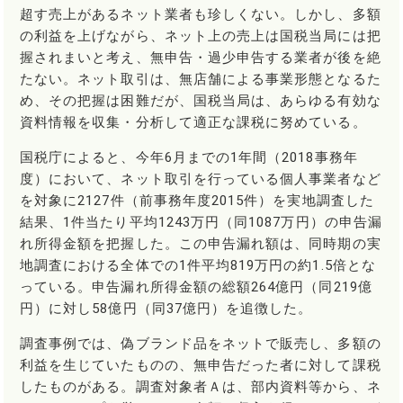
超す売上があるネット業者も珍しくない。しかし、多額
の利益を上げながら、ネット上の売上は国税当局には把
握されまいと考え、無申告・過少申告する業者が後を絶
たない。ネット取引は、無店舗による事業形態となるた
め、その把握は困難だが、国税当局は、あらゆる有効な
資料情報を収集・分析して適正な課税に努めている。
国税庁によると、今年6月までの1年間（2018事務年
度）において、ネット取引を行っている個人事業者など
を対象に2127件（前事務年度2015件）を実地調査した
結果、1件当たり平均1243万円（同1087万円）の申告漏
れ所得金額を把握した。この申告漏れ額は、同時期の実
地調査における全体での1件平均819万円の約1.5倍とな
っている。申告漏れ所得金額の総額264億円（同219億
円）に対し58億円（同37億円）を追徴した。
調査事例では、偽ブランド品をネットで販売し、多額の
利益を生じていたものの、無申告だった者に対して課税
したものがある。調査対象者Ａは、部内資料等から、ネ