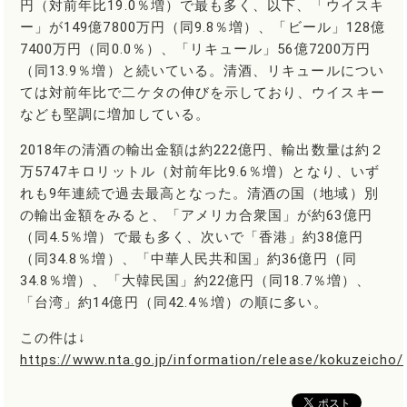
円（対前年比19.0％増）で最も多く、以下、「ウイスキ
ー」が149億7800万円（同9.8％増）、「ビール」128億
7400万円（同0.0％）、「リキュール」56億7200万円
（同13.9％増）と続いている。清酒、リキュールについ
ては対前年比で二ケタの伸びを示しており、ウイスキー
なども堅調に増加している。
2018年の清酒の輸出金額は約222億円、輸出数量は約２
万5747キロリットル（対前年比9.6％増）となり、いず
れも9年連続で過去最高となった。清酒の国（地域）別
の輸出金額をみると、「アメリカ合衆国」が約63億円
（同4.5％増）で最も多く、次いで「香港」約38億円
（同34.8％増）、「中華人民共和国」約36億円（同
34.8％増）、「大韓民国」約22億円（同18.7％増）、
「台湾」約14億円（同42.4％増）の順に多い。
この件は↓
https://www.nta.go.jp/information/release/kokuzeich