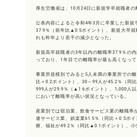
厚生労働省は、10月24日に新規学卒就職者
公表内容によると令和4年3月に卒業した新規
37.9％（前年比▲0.5ポイント）、新規大卒
れも昨年より若干の減少となった。
新規高卒就職者の3年以内の離職率37.9％の内訳
っており、1年目での離職率が最も高くなっ
事業所規模別でみると5人未満の事業所での離職率
比＋0.2ポイント）、30～99人が45.2％（同比
999人が29.9％（▲1.6ポイント）、1,00
において離職率が高い状況となっている。
産業別では宿泊業、飲食サービス業の離職率が最
連サービス業、娯楽業61.5％（同比＋0.5ポ
療、福祉が49.2％（同比▲0.1ポイント）、小