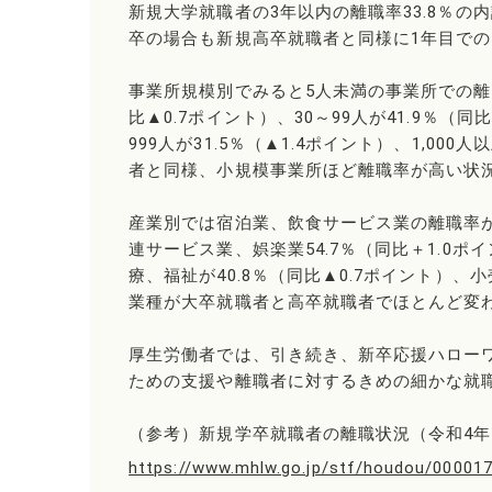
新規大学就職者の3年以内の離職率33.8％の内訳
卒の場合も新規高卒就職者と同様に1年目で
事業所規模別でみると5人未満の事業所での離職率
比▲0.7ポイント）、30～99人が41.9％（同比
999人が31.5％（▲1.4ポイント）、1,00
者と同様、小規模事業所ほど離職率が高い状
産業別では宿泊業、飲食サービス業の離職率が最
連サービス業、娯楽業54.7％（同比＋1.0ポ
療、福祉が40.8％（同比▲0.7ポイント）、
業種が大卒就職者と高卒就職者でほとんど変
厚生労働者では、引き続き、新卒応援ハロー
ための支援や離職者に対するきめの細かな就
（参考）新規学卒就職者の離職状況（令和4年
https://www.mhlw.go.jp/stf/houdou/00001