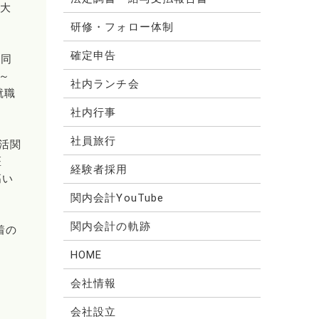
と大
研修・フォロー体制
確定申告
（同
0～
社内ランチ会
就職
社内行事
社員旅行
活関
医
経験者採用
高い
関内会計YouTube
関内会計の軌跡
着の
HOME
会社情報
会社設立