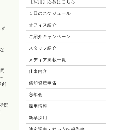
【採用】応募はこちら
１日のスケジュール
オフィス紹介
いず
ご紹介キャンペーン
スタッフ紹介
とな
メディア掲載一覧
（同
仕事内容
0～
償却資産申告
業所
忘年会
活関
採用情報
医
新卒採用
法定調書・給与支払報告書