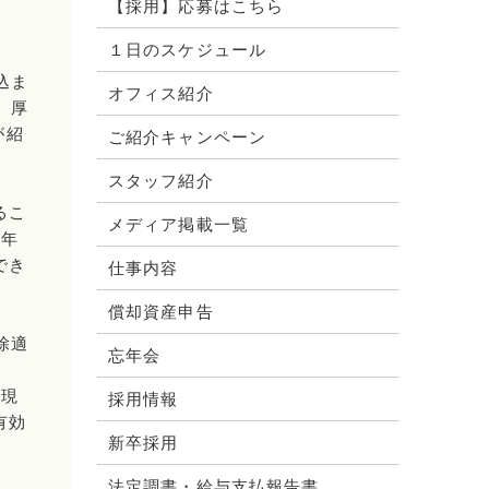
【採用】応募はこちら
１日のスケジュール
込ま
オフィス紹介
、厚
が紹
ご紹介キャンペーン
スタッフ紹介
るこ
メディア掲載一覧
2年
でき
仕事内容
償却資産申告
除適
忘年会
に現
採用情報
有効
新卒採用
書
法定調書・給与支払報告書