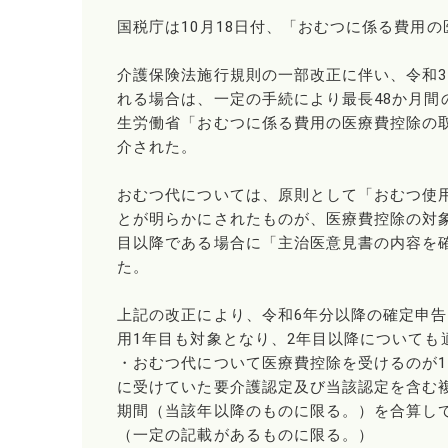
国税庁は10月18日付、「おむつに係る費用
介護保険法施行規則の一部改正に伴い、令和
れる場合は、一定の手続により最長48か月
生労働省「おむつに係る費用の医療費控除の取
介された。
おむつ代については、原則として「おむつ使
とが明らかにされたものが、医療費控除の対
目以降である場合に「主治医意見書の内容を
た。
上記の改正により、令和6年分以降の確定申
用1年目も対象となり、2年目以降についても
・おむつ代について医療費控除を受けるのが
に受けていた要介護認定及び当該認定を含む
期間（当該年以降のものに限る。）を合算し
（一定の記載があるものに限る。）