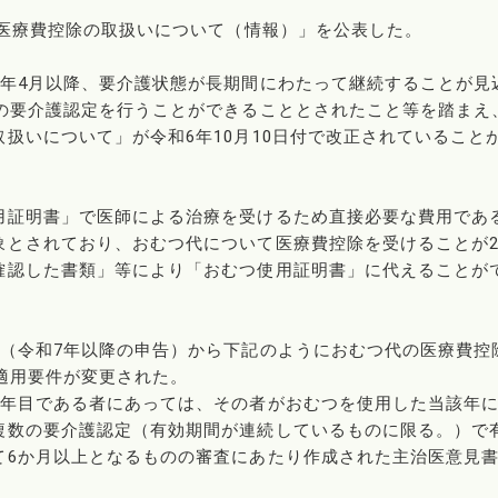
の医療費控除の取扱いについて（情報）」を公表した。
3年4月以降、要介護状態が長期間にわたって継続することが見
間の要介護認定を行うことができることとされたこと等を踏まえ
扱いについて」が令和6年10月10日付で改正されていること
用証明書」で医師による治療を受けるため直接必要な費用であ
象とされており、おむつ代について医療費控除を受けることが
確認した書類」等により「おむつ使用証明書」に代えることが
告（令和7年以降の申告）から下記のようにおむつ代の医療費控
適用要件が変更された。
1年目である者にあっては、その者がおむつを使用した当該年
複数の要介護認定（有効期間が連続しているものに限る。）で
て6か月以上となるものの審査にあたり作成された主治医意見