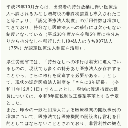
平成29年10月からは、出資者の持分放棄に伴い医療法
人へ課されるみなし贈与税の非課税措置も導入されたこ
と等により、「認定医療法人制度」の活用件数は増加し
てきており、持分なし医療法人への移行には欠かせない
制度となっている（平成30年度から令和5年度に持分あ
りから持分なしへ移行した1,184法人のうち887法人
（75%）が認定医療法人制度を活用）。
厚生労働省では、「持分なしへの移行は着実に進んでい
るものの、現状でも多くの持分あり医療法人が存在する
ことから、さらに移行を促進する必要がある。」とし
て、現状の認定医療法人制度を「さらに3年延長」（令
和11年12月31日）することとし、税制の優遇措置の延
長については、令和8年度税制改正要望事項とする予定
とした。
また、昨今の一般社団法人による医療機関の開設事例の
増加について、医療法では医療機関の開設者は営利を目
的としてはならないこととされており、非営利性の観点