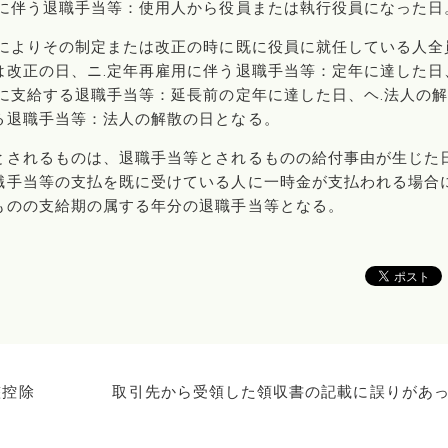
任に伴う退職手当等：使用人から役員または執行役員になった日
正によりその制定または改正の時に既に役員に就任している人全
は改正の日、ニ.定年再雇用に伴う退職手当等：定年に達した日
に支給する退職手当等：延長前の定年に達した日、ヘ.法人の
る退職手当等：法人の解散の日となる。
とされるものは、退職手当等とされるものの給付事由が生じた
職手当等の支払を既に受けている人に一時金が支払われる場合
ものの支給期の属する年分の退職手当等となる。
整控除
取引先から受領した領収書の記載に誤りがあ