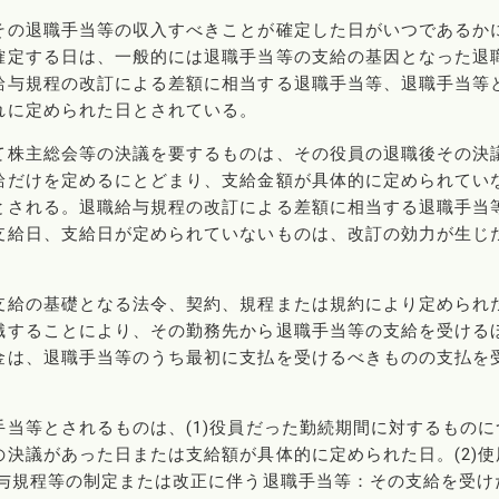
その退職手当等の収入すべきことが確定した日がいつであるか
確定する日は、一般的には退職手当等の支給の基因となった退
給与規程の改訂による差額に相当する退職手当等、退職手当等
れに定められた日とされている。
て株主総会等の決議を要するものは、その役員の退職後その決
給だけを定めるにとどまり、支給金額が具体的に定められてい
とされる。退職給与規程の改訂による差額に相当する退職手当
支給日、支給日が定められていないものは、改訂の効力が生じ
支給の基礎となる法令、契約、規程または規約により定められ
職することにより、その勤務先から退職手当等の支給を受ける
金は、退職手当等のうち最初に支払を受けるべきものの支払を
当等とされるものは、(1)役員だった勤続期間に対するものに
決議があった日または支給額が具体的に定められた日。(2)使
給与規程等の制定または改正に伴う退職手当等：その支給を受け