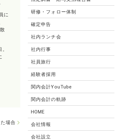
。
研修・フォロー体制
員に
、
確定申告
解散
社内ランチ会
日。
社内行事
に
社員旅行
経験者採用
関内会計YouTube
関内会計の軌跡
HOME
った場合
会社情報
会社設立