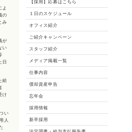
【採用】応募はこちら
によ
１日のスケジュール
職の
とみ
オフィス紹介
ご紹介キャンペーン
議が
ない
スタッフ紹介
等
メディア掲載一覧
た日
仕事内容
た給
償却資産申告
ほ
受け
忘年会
採用情報
つい
新卒採用
用人
た
法定調書・給与支払報告書