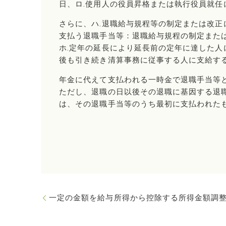
日、ロ.使用人の役員昇格または執行役員就
さらに、ハ.退職給与規程等の制定または改
支払う退職手当等：退職給与規程の制定また
ホ.定年の延長により延長前の定年に達した人
後も引き続き清算事務に従事する人に支給す
年金に代えて支払われる一時金で退職手当等
ただし、退職の日以後その退職に基因する退
は、その退職手当等のうち最初に支払われた
一定の金額を給与所得から控除する所得金額調