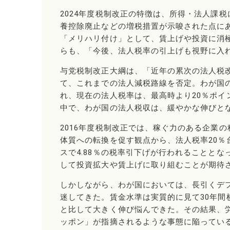
2024年度税制改正の特徴は、所得・法人課
養控除廃止などの増税措置が示唆された点に
「メリハリ付け」として、賃上げや投資に消
らも、「今後、法人税率の引上げも視野に入
与党税制改正大綱は、「近年の累次の法人税
て、これまでの法人減税路線を否定。わが国
れ、現在の法人税率は、最高時より20％ポイン
中で、わが国の法人税収は、緩やかな伸びと
2016年度税制改正では、稼ぐ力のある企業
体質への転換を促す観点から、法人税率20％台
スで4.88％の税率引下げが行われることと
して投資拡大や賃上げに取り組むことが期待
しかしながら、わが国においては、長引くデ
迷してきた。賃金水準は実質的に見て30年
と比して大きく伸び悩んできた。その結果、
ッポン」が指摘されるような事態に陥ってい