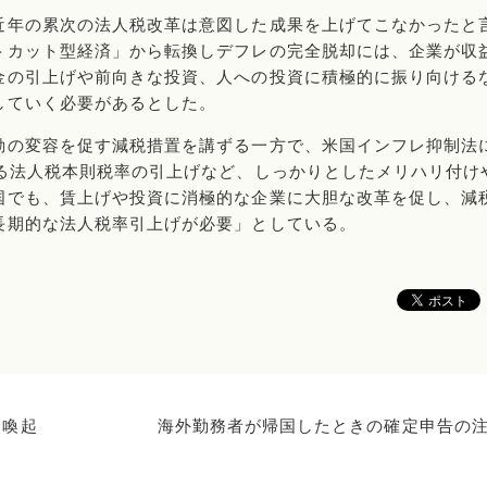
近年の累次の法人税改革は意図した成果を上げてこなかったと
トカット型経済」から転換しデフレの完全脱却には、企業が収
金の引上げや前向きな投資、人への投資に積極的に振り向ける
していく必要があるとした。
動の変容を促す減税措置を講ずる一方で、米国インフレ抑制法
ける法人税本則税率の引上げなど、しっかりとしたメリハリ付け
国でも、賃上げや投資に消極的な企業に大胆な改革を促し、減
長期的な法人税率引上げが必要」としている。
を喚起
海外勤務者が帰国したときの確定申告の