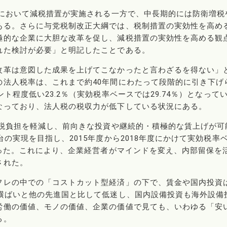
税において減税措置が実施される一方で、中長期的には防衛増税
ある。さらに与党税制改正大綱では、税制措置の実効性を高め
極的な企業に大胆な改革を促し、減税措置の実効性を高める観
れた検討が必要」と明記したことである。
改革は意図した成果を上げてこなかったと言わざるを得ない」
の法人税率は、これまで約40年間にわたって段階的に引き下げ
ト程度低い23.2％（実効税率ベースでは29.74％）となって
なっており、法人税の税収力が低下している状況にある。
の税負担を軽減し、前向きな投資や継続的・積極的な賃上げが可
の実現を目指し、2015年度から2018年度にかけて実効税率
なった。これにより、企業経営者がマインドを変え、内部留保を
された。
フレの中での「コストカット型経済」の下で、賃金や国内投資
間横ばいと他の先進国と比して低迷し、国内設備投資も海外設備
労働の価値、モノの価値、企業の価値で見ても、いわゆる「安
る。