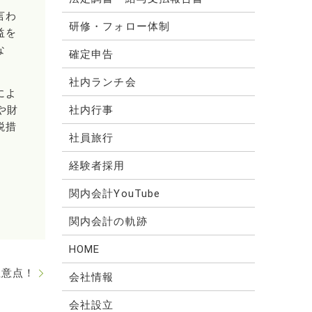
言わ
研修・フォロー体制
益を
な
確定申告
社内ランチ会
によ
や財
社内行事
税措
社員旅行
経験者採用
関内会計YouTube
関内会計の軌跡
HOME
注意点！
会社情報
会社設立