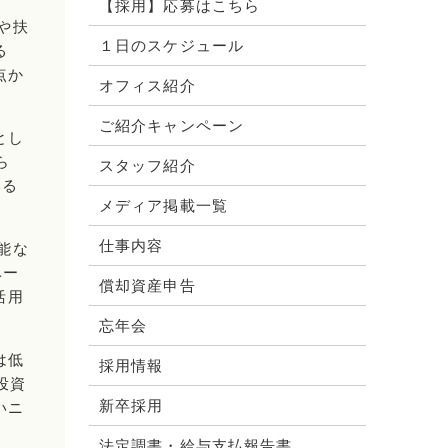
【採用】応募はこちら
や扶
１日のスケジュール
る
点か
オフィス紹介
ご紹介キャンペーン
とし
ら
スタッフ紹介
いる
メディア掲載一覧
仕事内容
能な
ベー
償却資産申告
活用
忘年会
は低
採用情報
投資
新卒採用
いニ
法定調書・給与支払報告書