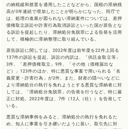
の納税緩和措置を適用したことなどから、国税の滞納残
高が3年連続で増加したことが明らかになった。同庁で
は、処理の進展が図られない滞納案件については、差押
債権取立訴訟や詐害行為取消訴訟といった国が原告とな
る訴訟を提起したり、滞納処分免脱罪による告発を活用
して、積極的に滞納整理に取り組んでいる。
原告訴訟に関しては、2022年度は前年度を22件上回る
137件の訴訟を提起。訴訟の内訳は、「供託金取立等」
3件、「差押債権取立」9件、「その他（債権届出な
ど）」123件のほか、特に悪質な事案で用いられる「名
義変更・詐害行為」が2件。また、財産の隠ぺいなどに
より滞納処分の執行を免れようとする悪質な滞納者に対
しては、「滞納処分免脱罪」の告発を行うなど、特に厳
正に対処。2022年度は、7件（12人（社））を告発して
いる。
悪質な滞納事例をみると、滞納処分の執行を免れるた
め、知人に事業を引き継いだように装い、取引先に対