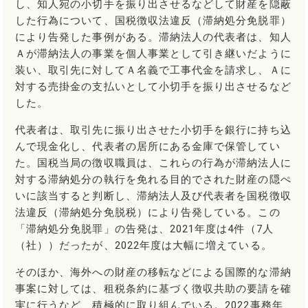
し、知人宛の小切手を振り出させるなどして財産を隠蔽
した行為について、国税徴収法違反（滞納処分免脱罪）
により告発した事例がある。滞納法人の代表者は、知人
Ａが滞納法人の事業を個人事業として引き継いだように
装い、取引先に対してＡ名義で工事代金を請求し、Ａに
対する売掛金の支払いとして小切手を振り出させるなど
した。
代表者は、取引先に振り出させた小切手を銀行に持ち込
んで現金化し、代表者の居所にある金庫で保管してい
た。国税当局の徴収職員は、これらの行為が滞納法人に
対する滞納処分の執行を免れる目的でされた財産の隠ぺ
いに該当すると判断し、滞納法人及び代表者を国税徴収
法違反（滞納処分免脱税）により告発している。この
「滞納処分免脱罪」の告発は、2021年度は4件（7人
（社））だったが、2022年度は大幅に増えている。
そのほか、海外への財産の移転などによる国際的な滞納
事案に対しては、租税条約に基づく徴収共助の要請を確
実に行うなど、積極的に取り組んでいる。2022事務年