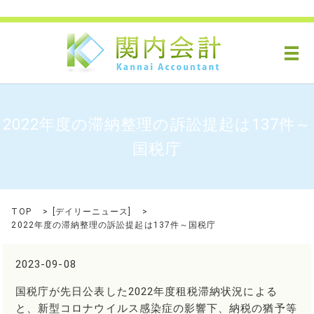
メ
2022年度の滞納整理の訴訟提起は137件～
国税庁
TOP
[
デイリーニュース
]
2022年度の滞納整理の訴訟提起は137件～国税庁
2023-09-08
国税庁が先日公表した2022年度租税滞納状況による
と、新型コロナウイルス感染症の影響下、納税の猶予等