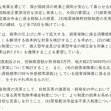
全な発展を通じて、我が国経済の発展と国民が安心して暮らせる
税制改正要望項目を決定し発表した。今回の要望は、(1)損害
確定拠出年金に係る税制上の措置、(3)地震保険料控除制度の充
方式の継続、など全7項目を掲げている。
ては、税率の引上げに伴って拡大する、損害保険に係る消費税
）を解消する抜本的な対策を検討することを求めた。(2)の確
金制度について、個人型年金及び企業型年金の積立金を対象と
率は約1.2％）を撤廃することを要望している。
制度創設され、控除限度額が所得税5万円、地方税2万5000円の
実策について検討すること、また、(4)の損害保険業に係る法
課税標準(100％外形標準課税)としている損害保険業に係る
と、をそれぞれ求めるものだ。
備金制度の充実として、自然災害の激甚化・頻発化の中において
等に係る異常危険準備金制度について、より制度の効果を高め
切な見直しを行うこと。(6)受取配当等益金不算入制度につい
と。