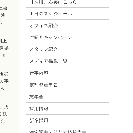
【採用】応募はこちら
社会
１日のスケジュール
保険
実、
オフィス紹介
ご紹介キャンペーン
制上
定拠
スタッフ紹介
した
メディア掲載一覧
仕事内容
地震
人事
償却資産申告
法人
忘年会
、火
採用情報
る観
新卒採用
て、
法定調書・給与支払報告書