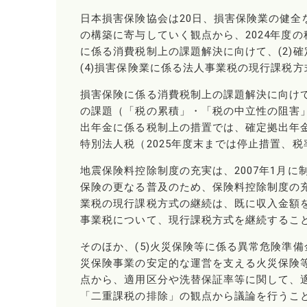
日本損害保険協会は20日、損害保険業の健
の構築に寄与していく観点から、2024年度の
に係る消費税制上の課題解決に向けて、(2)
(4)損害保険業に係る法人事業税の現行課税
損害保険に係る消費税制上の課題解決に向け
の課題（「税の累積」・「税の中立性の阻害」
出年金に係る税制上の措置では、確定拠出年
特別法人税（2025年度末までは停止措置、税
地震保険料控除制度の充実は、2007年1月に
保険の更なる普及のため、保険料控除制度の充
業税の現行課税方式の継続は、既に収入金額を
事業税について、現行課税方式を継続するこ
そのほか、(5)火災保険等に係る異常危険準
災保険事業の安定的な運営を支える火災保険
点から、適用区分や洗替保証率等に関して、適
「二重課税の排除」の観点から議論を行うこ