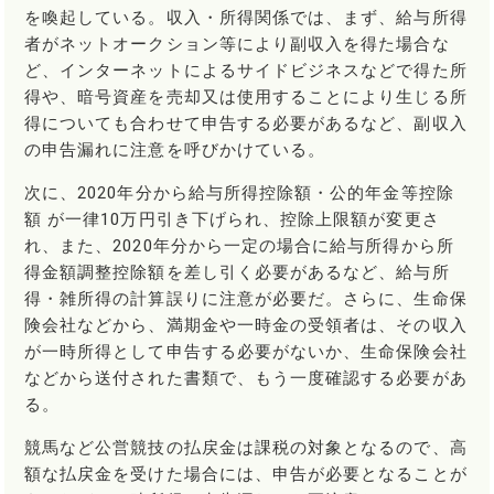
を喚起している。収入・所得関係では、まず、給与所得
者がネットオークション等により副収入を得た場合な
ど、インターネットによるサイドビジネスなどで得た所
得や、暗号資産を売却又は使用することにより生じる所
得についても合わせて申告する必要があるなど、副収入
の申告漏れに注意を呼びかけている。
次に、2020年分から給与所得控除額・公的年金等控除
額 が一律10万円引き下げられ、控除上限額が変更さ
れ、また、2020年分から一定の場合に給与所得から所
得金額調整控除額を差し引く必要があるなど、給与所
得・雑所得の計算誤りに注意が必要だ。さらに、生命保
険会社などから、満期金や一時金の受領者は、その収入
が一時所得として申告する必要がないか、生命保険会社
などから送付された書類で、もう一度確認する必要があ
る。
競馬など公営競技の払戻金は課税の対象となるので、高
額な払戻金を受けた場合には、申告が必要となることが