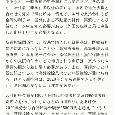
あるなど、一時所得の申告漏れにも要注意だ。そのほ
か、居住者（非永住者以外の者）は、国内で得た所得と
合わせて海外で得た所得（例えば、国外で支払われる預
金等の利子や、国外にある不動産の貸付・譲渡による収
益など）を申告する必要がある（外国の税務当局に申告
した所得も申告が必要となる）。
所得控除関係では、薬局で購入した日用品は、医療費控
除の対象にならないことや、高額療養費、高額介護合算
療養費、出産育児一時金や生命保険会社・損害保険会社
からの入院給付金などで補填される金額は、支払った医
療費の額から差し引く必要がある。また、寡婦かひとり
親に該当する方は寡婦控除又はひとり親控除が受けられ
る。ひとり親控除は、2020年分から適用できる控除だ
が、適用漏れがないよう注意が必要だ。
合計所得金額が1000万円超は配偶者控除及び配偶者特
別控除を受けられないなどの適用誤りがあるほか、
2020年分から合計所得金額が2500万円を超えている人
は、基礎控除を受けることができないなど、基礎控除の