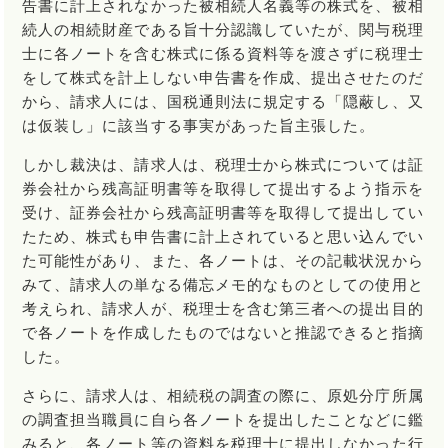
告書に計上されなかった被相続人名義等の株式を、被相
続人の相続財産である旨十分認識していたが、関与税理
士に各ノートを含む株式に係る資料等を渡さずに税理士
をして株式を計上しない申告書を作成、提出させたのだ
から、請求人には、国税通則法に規定する「隠蔽し、又
は仮装し」に該当する事実があった旨主張した。
しかし裁決は、請求人は、税理士から株式については証
券会社から残高証明書等を取得して提出するよう指示を
受け、証券会社から残高証明書等を取得して提出してい
たため、株式も申告書に計上されていると思い込んでい
た可能性があり、また、各ノートは、その記載状況から
みて、請求人の単なる備忘メモ的なものとしての使用と
考えられ、請求人が、税理士を含む第三者への提出目的
で各ノートを作成したものではないと推認できると指摘
した。
さらに、請求人は、相続税の調査の際に、原処分庁所属
の調査担当職員に自ら各ノートを提出したことなどに鑑
みると、各ノート等の資料を税理士に提出しなかった行