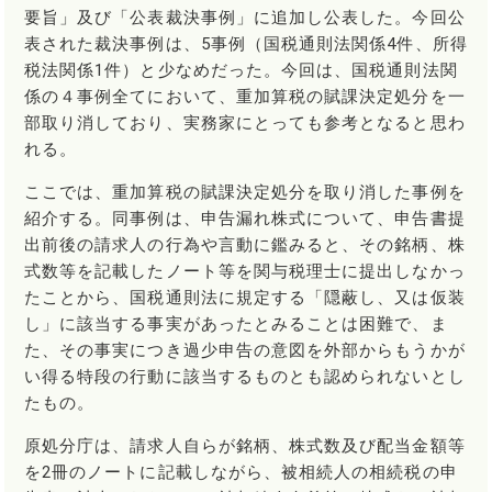
要旨」及び「公表裁決事例」に追加し公表した。今回公
表された裁決事例は、5事例（国税通則法関係4件、所得
税法関係1件）と少なめだった。今回は、国税通則法関
係の４事例全てにおいて、重加算税の賦課決定処分を一
部取り消しており、実務家にとっても参考となると思わ
れる。
ここでは、重加算税の賦課決定処分を取り消した事例を
紹介する。同事例は、申告漏れ株式について、申告書提
出前後の請求人の行為や言動に鑑みると、その銘柄、株
式数等を記載したノート等を関与税理士に提出しなかっ
たことから、国税通則法に規定する「隠蔽し、又は仮装
し」に該当する事実があったとみることは困難で、ま
た、その事実につき過少申告の意図を外部からもうかが
い得る特段の行動に該当するものとも認められないとし
たもの。
原処分庁は、請求人自らが銘柄、株式数及び配当金額等
を2冊のノートに記載しながら、被相続人の相続税の申