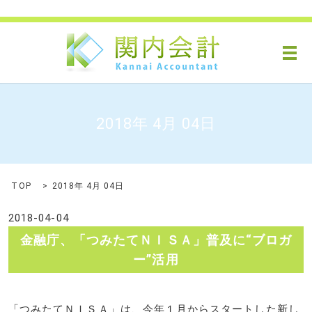
メ
2018年 4月 04日
TOP
2018年 4月 04日
2018-04-04
金融庁、「つみたてＮＩＳＡ」普及に“ブロガ
ー”活用
「つみたてＮＩＳＡ」は、今年１月からスタートした新し