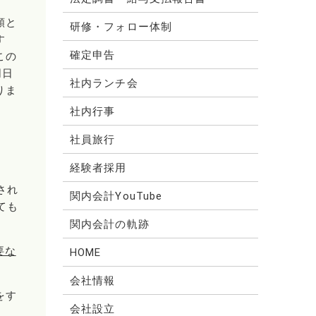
額と
研修・フォロー体制
す
確定申告
この
同日
社内ランチ会
りま
社内行事
社員旅行
経験者採用
され
関内会計YouTube
ても
関内会計の軌跡
要な
HOME
会社情報
をす
会社設立