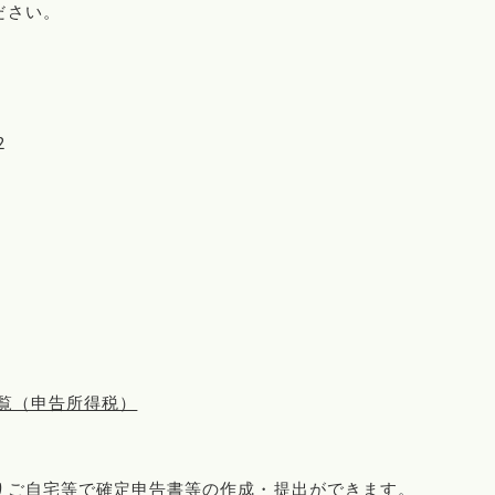
ださい。
2
覧（申告所得税）
りご自宅等で確定申告書等の作成・提出ができます。