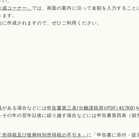
さい。
作成コーナー」
では、画面の案内に沿って金額を入力すること
きます。
的に作成されますので、ぜひご利用ください。
得
がある場合などには
申告書第三表(分離課税用)(PDF/457KB)
をその年の翌年以後に繰り越す場合などには申告書第四表（損
「所得税及び復興特別所得税の手引き」
に「申告書に添付・提