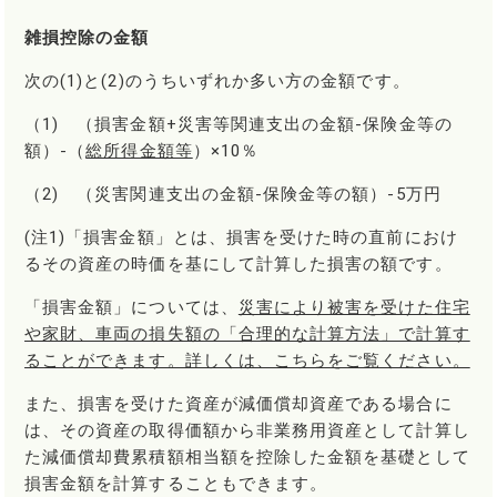
雑損控除の金額
次の(1)と(2)のうちいずれか多い方の金額です。
（1) （損害金額+災害等関連支出の金額-保険金等の
額）-（
総所得金額等
）×10％
（2) （災害関連支出の金額-保険金等の額）-5万円
(注1)「損害金額」とは、損害を受けた時の直前におけ
るその資産の時価を基にして計算した損害の額です。
「損害金額」については、
災害により被害を受けた住宅
や家財、車両の損失額の「合理的な計算方法」で計算す
ることができます。詳しくは、こちらをご覧ください。
また、損害を受けた資産が減価償却資産である場合に
は、その資産の取得価額から非業務用資産として計算し
た減価償却費累積額相当額を控除した金額を基礎として
損害金額を計算することもできます。