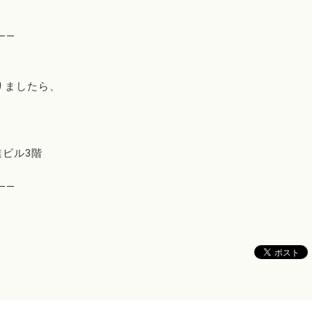
――
りましたら、
業ビル3階
――