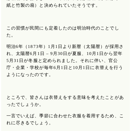
紙と竹製の扇）と決められていたそうです。
この習慣が民間にも定着したのは明治時代のことでし
た。
明治
6
年（
1873
年）
1
月
1
日より新暦（太陽暦）が採用さ
れ、太陽暦
6
月
1
日
– 9
月
30
日が夏服、
10
月
1
日から翌年
5
月
31
日が冬服と定められました。それに伴い、官公
庁・企業・学校が毎年
6
月
1
日と
10
月
1
日に衣替えを行う
ようになったのです。
ところで、皆さんは衣替えをする意味を考えたことがあ
ったでしょうか。
一言でいえば、季節に合わせた衣服を着用するため、こ
れに尽きるでしょう。