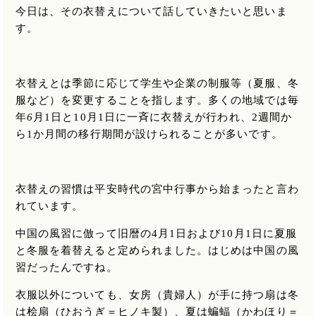
今日は、その衣替えについて話していきたいと思いま
す。
衣替えとは季節に応じて学生や企業の制服等（夏服、冬
服など）を変更することを指します。多くの地域では毎
年
6
月
1
日と
10
月
1
日に一斉に衣替えが行われ、
2
週間か
ら
1
か月間の移行期間が設けられることが多いです。
衣替えの習慣は平安時代の宮中行事から始まったと言わ
れています。
中国の風習に倣って旧暦の
4
月
1
日および
10
月
1
日に夏服
と冬服を着替えると定められました。はじめは中国の風
習だったんですね。
衣服以外についても、女房（貴婦人）が手に持つ扇は冬
は桧扇（ひおうぎ＝ヒノキ製）、夏は蝙蝠（かわほり＝