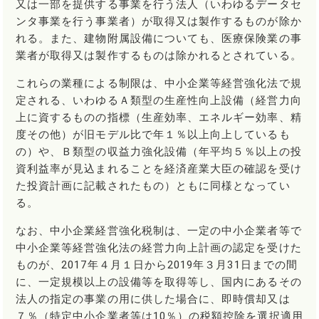
又は一部を提供する事業を行う法人（いわゆるデータセ
ンタ事業を行う事業者）が取得又は製作するものが除か
れる。また、建物附属設備についても、医療保険業の事
業者が取得又は製作するものは除かれるとされている。
これらの業種による制限は、中小企業等経営強化法で規
定される、いわゆるＡ類型の生産性向上設備（経営力向
上に資するものの指標（生産効率、エネルギー効率、精
度その他）が旧モデル比で年１％以上向上しているも
の）や、Ｂ類型の収益力強化設備（年平均５％以上の投
資利益率が見込まれることを経済産業大臣の確認を受け
た投資計画に記載されたもの）ともに同様となってい
る。
なお、中小企業経営強化税制は、一定の中小企業者等で
中小企業等経営強化法の経営力向上計画の認定を受けた
ものが、2017年４月１日から2019年３月31日までの間
に、一定規模以上の設備等を取得等し、国内にあるその
法人の指定の事業の用に供した場合に、即時償却又は
７％（特定中小企業者等は10％）の税額控除を選択適用