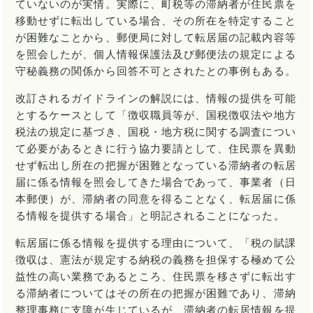
ていないのが実情。実際に、町税等の滞納者が住民票を
移動せずに転出している場合、その所在を特定すること
が困難なことから、郵便局に対して転居届の記載内容等
を照会したが、個人情報保護法及び郵便法の規定による
守秘義務の関係から回答不可とされたとの事例もある。
改訂されるガイドラインの解説には、情報の提供を可能
とするケースとして「徴収職員等が、国税徴収法や地方
税法の規定に基づき、国税・地方税に関する調査につい
て必要があるときに行う協力要請として、住民票を異動
せず転出し所在の把握が困難となっている滞納者の転居
届に係る情報を照会してきた場合であって、事業者（日
本郵便）が、滞納者の同意を得ることなく、転居届に係
る情報を提供する場合」と明記されることになった。
転居届に係る情報を提供する理由について、「税の賦課
徴収は、憲法が規定する納税の義務を担保する極めて公
益性の高い業務であるところ、住民票を移さずに転出す
る滞納者についてはその所在の把握が困難であり、滞納
整理事務に支障が生じているが、滞納者の転居情報を提