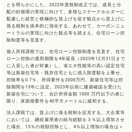
とを明らかにした。2022年度税制改正では、成長と分
配の好循環の実現に向けて、多様なステークホルダーに
配慮した経営と積極的な賃上げを促す観点から賃上げに
係る税制を抜本的に強化する。あわせて、カーボンニュ
ートラルの実現に向けた観点等を踏まえ、住宅ローン控
除制度等を見直す。
個人所得課税では、住宅ローン控除制度を見直す。住宅
ローン控除の適用期限を4年延長（2025年12月31日まで
に入居した者が対象）し、省エネ性能等の高い認定住宅
等は新築住宅等・既存住宅ともに借入限度額を上乗せ、
控除率を0.7％、所得要件を2000万円、新築住宅等は控
除期間を13年に設定。2023年以前に建築確認を受けた
新築住宅について、合計所得金額 1000 万円以下の者に
限り、床面積要件を40平方メートルに緩和する。
法人課税では、賃上げに係る税制を拡充する。大企業等
においては、継続雇用者の給与総額を３％以上増加させ
た場合、15％の税額控除とし、4％以上増加の場合は＋