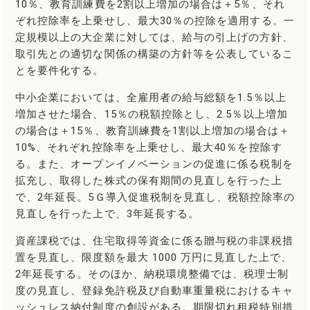
10％、教育訓練費を2割以上増加の場合は＋5％、それ
ぞれ控除率を上乗せし、最大30％の控除を適用する。一
定規模以上の大企業に対しては、給与の引上げの方針、
取引先との適切な関係の構築の方針等を公表しているこ
とを要件化する。
中小企業においては、全雇用者の給与総額を1.5％以上
増加させた場合、15％の税額控除とし、2.5％以上増加
の場合は＋15％、教育訓練費を1割以上増加の場合は＋
10%、それぞれ控除率を上乗せし、最大40％を控除す
る。また、オープンイノベーションの促進に係る税制を
拡充し、取得した株式の保有期間の見直しを行った上
で、2年延長。5Ｇ導入促進税制を見直し、税額控除率の
見直しを行った上で、3年延長する。
資産課税では、住宅取得等資金に係る贈与税の非課税措
置を見直し、限度額を最大 1000 万円に見直した上で、
2年延長する。そのほか、納税環境整備では、税理士制
度の見直し、登録免許税及び自動車重量税におけるキャ
ッシュレス納付制度の創設がある。期限切れ租税特別措