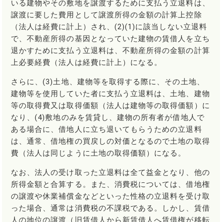
いる建物やその敷地を譲渡するために支払う立退料は、
譲渡に要した費用として譲渡所得の金額の計算上控除
（法人は経費に計上）され、(2)(1)に該当しない立退料
で、不動産所得の基因となっていた建物の賃借人を立ち
退かすために支払う立退料は、不動産所得の金額の計算
上必要経費（法人は経費に計上）になる。
さらに、(3)土地、建物等を取得する際に、その土地、
建物等を使用していた者に支払う立退料は、土地、建物
等の取得費又は取得価額（法人は建物等の取得価額）に
なり、(4)敷地のみを賃貸し、建物の所有者が借地人で
ある場合に、借地人に立ち退いてもらうための立退料
は、通常、借地権の買戻しの対価となるので土地の取得
費（法人は同じように土地の取得価額）になる。
なお、法人の受け取った立退料は全て益金となり、他の
所得金額と合算する。また、消費税については、借地権
の譲渡や休業補償金などといった性格の立退料を受け取
った場合、通常は消費税の不課税である。しかし、賃借
人の地位の譲渡（旧賃借人から新賃借人へ賃借権が移転