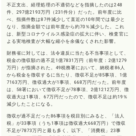
不正支出、経理処理の不適切などを指摘したのは248
件、297億2193万円（231件分）だった。前年度に比
べ、指摘件数は87件減少して直近の10年間では最少と
なり、指摘金額では前年度から約70％減少した。これ
は、新型コロナウイルス感染症の拡大に伴い、検査官に
よる実地検査が大幅な縮小を余儀なくされた影響。
財務省に対しては、法令違反に当たる不当事項として、
税金の徴収額の過不足1億7831万円（前年度：2億1279
万円）が指摘された。49税務署において、納税者86人
から税金を徴収するに当たり、徴収不足が85事項、1億
7163万円、徴収過大が1事項、668万円だった。前年度
は、58署において徴収不足が78事項、2億1212万円、徴
収過大は1事項、67万円だったので、徴収不足は約19％
減少したことになる。
徴収が過不足だった86事項を税目別にみると、「法人
税」が33事項（うち1事項は徴収過大668万円）で徴収
不足が7873万円と最も多く、以下、「消費税」23事