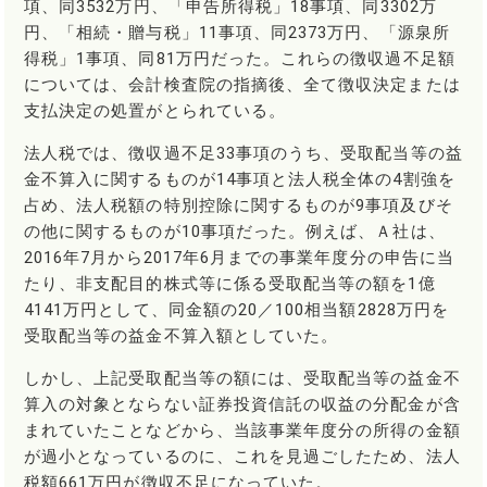
項、同3532万円、「申告所得税」18事項、同3302万
円、「相続・贈与税」11事項、同2373万円、「源泉所
得税」1事項、同81万円だった。これらの徴収過不足額
については、会計検査院の指摘後、全て徴収決定または
支払決定の処置がとられている。
法人税では、徴収過不足33事項のうち、受取配当等の益
金不算入に関するものが14事項と法人税全体の4割強を
占め、法人税額の特別控除に関するものが9事項及びそ
の他に関するものが10事項だった。例えば、Ａ社は、
2016年7月から2017年6月までの事業年度分の申告に当
たり、非支配目的株式等に係る受取配当等の額を1億
4141万円として、同金額の20／100相当額2828万円を
受取配当等の益金不算入額としていた。
しかし、上記受取配当等の額には、受取配当等の益金不
算入の対象とならない証券投資信託の収益の分配金が含
まれていたことなどから、当該事業年度分の所得の金額
が過小となっているのに、これを見過ごしたため、法人
税額661万円が徴収不足になっていた。